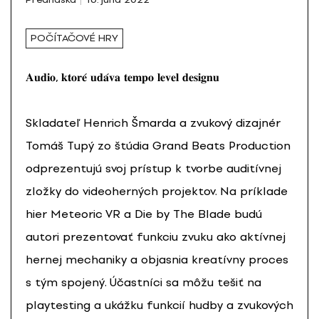
POČÍTAČOVÉ HRY
𝐀𝐮𝐝𝐢𝐨, 𝐤𝐭𝐨𝐫𝐞́ 𝐮𝐝𝐚́𝐯𝐚 𝐭𝐞𝐦𝐩𝐨 𝐥𝐞𝐯𝐞𝐥 𝐝𝐞𝐬𝐢𝐠𝐧𝐮
Skladateľ Henrich Šmarda a zvukový dizajnér
Tomáš Tupý zo štúdia Grand Beats Production
odprezentujú svoj prístup k tvorbe auditívnej
zložky do videoherných projektov. Na príklade
hier Meteoric VR a Die by The Blade budú
autori prezentovať funkciu zvuku ako aktívnej
hernej mechaniky a objasnia kreatívny proces
s tým spojený. Účastníci sa môžu tešiť na
playtesting a ukážku funkcií hudby a zvukových