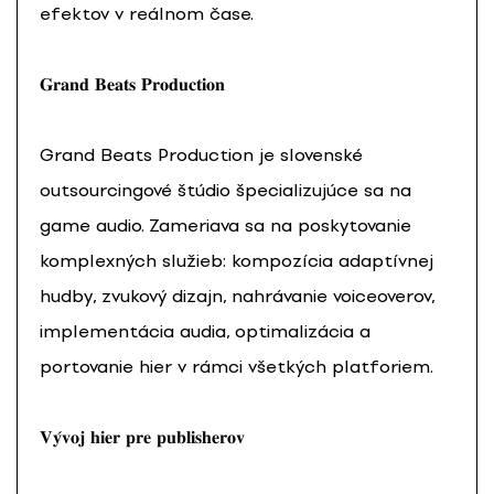
efektov v reálnom čase.
𝐆𝐫𝐚𝐧𝐝 𝐁𝐞𝐚𝐭𝐬 𝐏𝐫𝐨𝐝𝐮𝐜𝐭𝐢𝐨𝐧
Grand Beats Production je slovenské
outsourcingové štúdio špecializujúce sa na
game audio. Zameriava sa na poskytovanie
komplexných služieb: kompozícia adaptívnej
hudby, zvukový dizajn, nahrávanie voiceoverov,
implementácia audia, optimalizácia a
portovanie hier v rámci všetkých platforiem.
𝐕𝐲́𝐯𝐨𝐣 𝐡𝐢𝐞𝐫 𝐩𝐫𝐞 𝐩𝐮𝐛𝐥𝐢𝐬𝐡𝐞𝐫𝐨𝐯