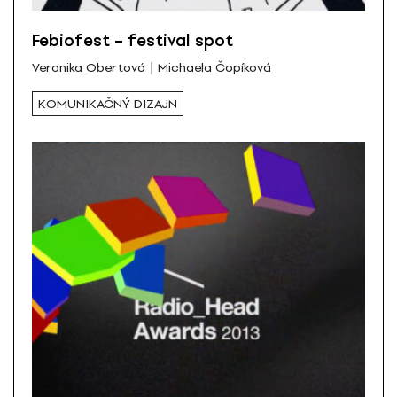
Febiofest – festival spot
Veronika Obertová
Michaela Čopíková
KOMUNIKAČNÝ DIZAJN