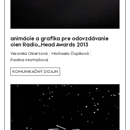
animácie a grafika pre odovzdávanie
cien Radio_Head Awards 2013
Veronika Obertová
Michaela Čopíková
Pavlína Morháčová
KOMUNIKAČNÝ DIZAJN