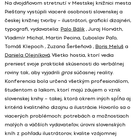
Na dvojdňovom stretnutí v Mestskej knižnici mesta
Piešťany vystúpili viaceré osobnosti slovenskej a
českej knižnej tvorby – ilustrátori, grafickí dizajnéri,
typografi, vydavatelia:
Palo Bálik
, Juraj Horváth,
Vladimír Michal, Martin Pecina, Ľuboslav Paľo,
Tomáš Klepoch , Zuzana Šeršeňová ,
Boris Meluš
a
Daniela Olejníková
. Všetko hostia, ktorí vedia
preniesť svoje praktické skúsenosti do verbálnej
roviny tak, aby vyjadrili
gros
súčasnej reality.
Konferencia bola určená všetkým profesionálom,
študentom a laikom, ktorí majú záujem o vznik
slovenskej knihy – takej, ktorá okrem iných spĺňa aj
kritériá kvalitného dizajnu a ilustrácie. Hovorilo sa o
viacerých problémoch: potrebách a možnostiach
malých a väčších vydavateľov, úrovni slovenských
kníh z pohľadu ilustrátorov, kvalite vzájomnej