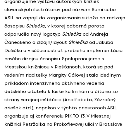
organizujeme výstavu autorských knižiek
slovenských ilustrátorov pod názvom Sami sebe.
ASIL sa zapojil do zorganizovania súťaže na redizajn
časopisu
Slniečko
, v ktorej odborná porota
odporučila nový logotyp
Slniečka
od Andreja
Čaneckého a dizajn/layout
Slniečka
od Jakuba
Dušičku a v súčasnosti už prebieha implementácia
nového dizajnu časopisu. Spolupracujeme s
Mestskou knižnicou v Piešťanoch, ktorá sa pod
vedením riaditeľky Margity Gálovej stala ideálnym
príkladom intenzívneho aktívneho vedenia
detského čitateľa k láske ku knihám a čítaniu zo
strany verejnej inštitúcie (Analfabeta, Zázračný
oriešok atď.), napokon v týchto priestoroch ASIL
organizuje aj konferenciu PIKTO 13. V Miestnej
knižnici Petržalka na Prokofievovej ulici v Bratislave