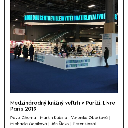
Medzinárodný knižný veľtrh v Paríži. Livre
Paris 2019
Pavel Choma
Martin Kubina
Veronika Obertová
Michaela Čopíková
Ján Šicko
Peter Nosáľ