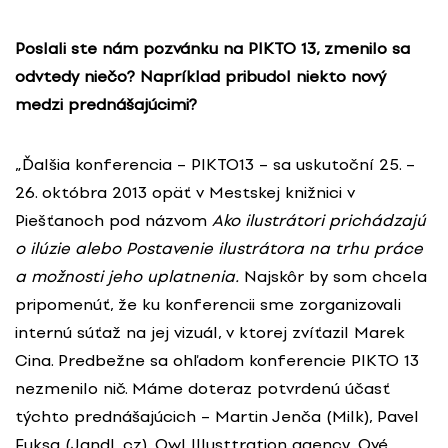
Poslali ste nám pozvánku na PIKTO 13, zmenilo sa
odvtedy niečo? Napríklad pribudol niekto nový
medzi prednášajúcimi?
„Ďalšia konferencia – PIKTO13 – sa uskutoční 25. –
26. októbra 2013 opäť v Mestskej knižnici v
Piešťanoch pod názvom
Ako ilustrátori prichádzajú
o ilúzie alebo Postavenie ilustrátora na trhu práce
a možnosti jeho uplatnenia.
Najskôr by som chcela
pripomenúť, že ku konferencii sme zorganizovali
internú súťaž na jej vizuál, v ktorej zvíťazil Marek
Cina. Predbežne sa ohľadom konferencie PIKTO 13
nezmenilo nič. Máme doteraz potvrdenú účasť
týchto prednášajúcich – Martin Jenča (Milk), Pavel
Fuksa (Jandl, cz), Owl Illusttration agency, Ové