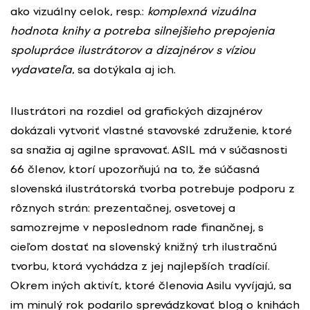
ako vizuálny celok, resp.:
komplexná vizuálna
hodnota knihy a potreba silnejšieho prepojenia
spolupráce ilustrátorov a dizajnérov s víziou
vydavateľa
, sa dotýkala aj ich.
Ilustrátori na rozdiel od grafických dizajnérov
dokázali vytvoriť vlastné stavovské združenie, ktoré
sa snažia aj agilne spravovať. ASIL má v súčasnosti
66 členov, ktorí upozorňujú na to, že súčasná
slovenská ilustrátorská tvorba potrebuje podporu z
rôznych strán: prezentačnej, osvetovej a
samozrejme v neposlednom rade finančnej, s
cieľom dostať na slovenský knižný trh ilustračnú
tvorbu, ktorá vychádza z jej najlepších tradícií.
Okrem iných aktivít, ktoré členovia Asilu vyvíjajú, sa
im minulý rok podarilo sprevádzkovať blog o knihách