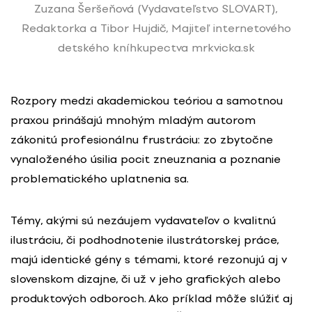
Zuzana Šeršeňová (Vydavateľstvo SLOVART),
Redaktorka a Tibor Hujdič, Majiteľ internetového
detského kníhkupectva mrkvicka.sk
Rozpory medzi akademickou teóriou a samotnou
praxou prinášajú mnohým mladým autorom
zákonitú profesionálnu frustráciu: zo zbytočne
vynaloženého úsilia pocit zneuznania a poznanie
problematického uplatnenia sa.
Témy, akými sú nezáujem vydavateľov o kvalitnú
ilustráciu, či podhodnotenie ilustrátorskej práce,
majú identické gény s témami, ktoré rezonujú aj v
slovenskom dizajne, či už v jeho grafických alebo
produktových odboroch. Ako príklad môže slúžiť aj