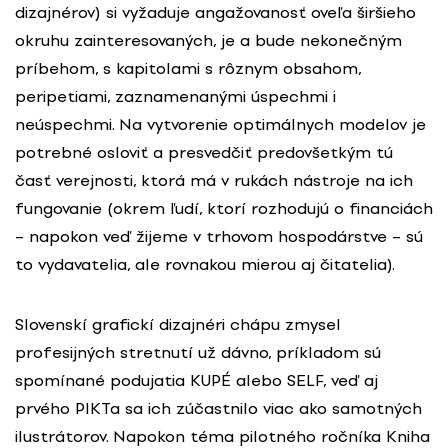
dizajnérov) si vyžaduje angažovanosť oveľa širšieho
okruhu zainteresovaných, je a bude nekonečným
príbehom, s kapitolami s rôznym obsahom,
peripetiami, zaznamenanými úspechmi i
neúspechmi. Na vytvorenie optimálnych modelov je
potrebné osloviť a presvedčiť predovšetkým tú
časť verejnosti, ktorá má v rukách nástroje na ich
fungovanie (okrem ľudí, ktorí rozhodujú o financiách
– napokon veď žijeme v trhovom hospodárstve – sú
to vydavatelia, ale rovnakou mierou aj čitatelia).
Slovenskí grafickí dizajnéri chápu zmysel
profesijných stretnutí už dávno, príkladom sú
spomínané podujatia KUPÉ alebo SELF, veď aj
prvého PIKTa sa ich zúčastnilo viac ako samotných
ilustrátorov. Napokon téma pilotného ročníka Kniha