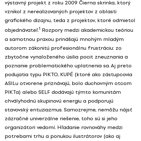
výstavný projekt z roku 2009 Čierna skrinka, ktorý
vznikol z nerealizovaných projektov z oblasti
grafického dizajnu, teda z projektov, ktoré odmietol
1
objednávateľ.
Rozpory medzi akademickou teóriou
a samotnou praxou prinášajú mnohým mladým
autorom zákonitú profesionálnu frustráciu: zo
zbytočne vynaloženého úsilia pocit zneuznania a
poznanie problematického uplatnenia sa. Aj preto
podujatia typu PIKTO, KUPÉ (ktoré ako zástupcovia
ASILu otvorene priznávajú, bolo duchovným otcom
PIKTa) alebo SELF dodávajú týmto komunitám
chvályhodnú skupinovú energiu a podporujú
stavovský entuziazmus. Samozrejme, nemôžu nájsť
zázračné univerzálne riešenie, toho sú si jeho
organizátori vedomí. Hľadanie rovnováhy medzi
potrebami trhu a ponukou ilustrátorov (ako aj