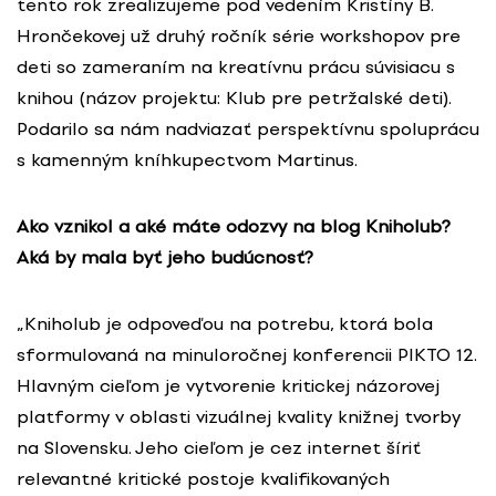
tento rok zrealizujeme pod vedením Kristíny B.
Hrončekovej už druhý ročník série workshopov pre
deti so zameraním na kreatívnu prácu súvisiacu s
knihou (názov projektu: Klub pre petržalské deti).
Podarilo sa nám nadviazať perspektívnu spoluprácu
s kamenným kníhkupectvom Martinus.
Ako vznikol a aké máte odozvy na blog Kniholub?
Aká by mala byť jeho budúcnosť?
„Kniholub je odpoveďou na potrebu, ktorá bola
sformulovaná na minuloročnej konferencii PIKTO 12.
Hlavným cieľom je vytvorenie kritickej názorovej
platformy v oblasti vizuálnej kvality knižnej tvorby
na Slovensku. Jeho cieľom je cez internet šíriť
relevantné kritické postoje kvalifikovaných