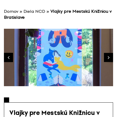
P
r
Domov
»
Diela NCD
»
Vlajky pre Mestskú Knižnicu v
e
Bratislave
s
k
o
č
i
ť
n
a
o
b
s
a
h
Vlajky pre Mestskú Knižnicu v