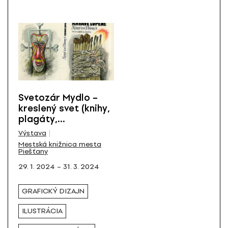
Svetozár Mydlo –
kreslený svet (knihy,
plagáty,
gramoplatne)
Výstava
Mestská knižnica mesta
Piešťany
29. 1. 2024 – 31. 3. 2024
GRAFICKÝ DIZAJN
ILUSTRÁCIA