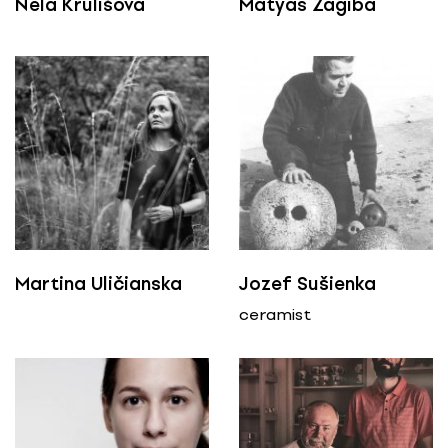
Nela Krulišová
Mátyás Zagiba
ceramics and porcelain
Martina Uličianska
Jozef Sušienka
ceramist