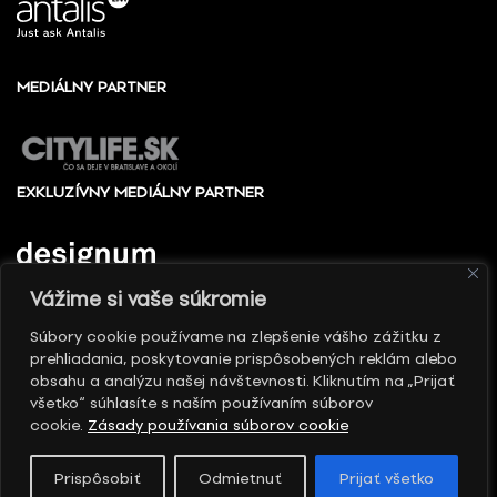
MEDIÁLNY PARTNER
EXKLUZÍVNY MEDIÁLNY PARTNER
Vážime si vaše súkromie
Súbory cookie používame na zlepšenie vášho zážitku z
prehliadania, poskytovanie prispôsobených reklám alebo
© 2010 - 2026 Slovak design center, All rights
obsahu a analýzu našej návštevnosti. Kliknutím na „Prijať
reserved
všetko“ súhlasíte s naším používaním súborov
cookie.
Zásady používania súborov cookie
Prispôsobiť
Odmietnuť
Prijať všetko