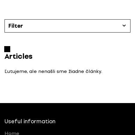
S
k
i
p
Filter
t
o
Articles
c
o
Articles
Categories
n
t
Ľutujeme, ale nenašli sme žiadne články.
All
e
n
t
Časopis Designum číslo
All
Useful information
e-designum
Home