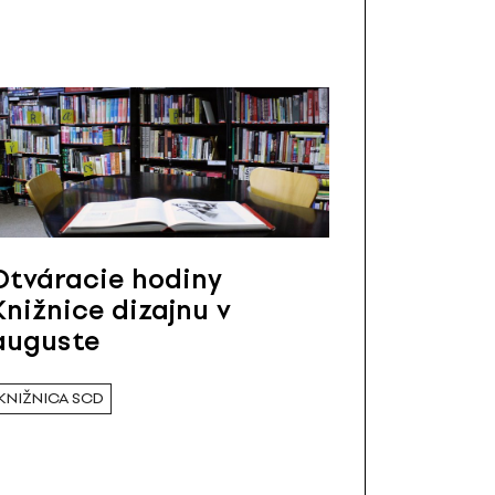
Otváracie hodiny
Knižnice dizajnu v
auguste
KNIŽNICA SCD