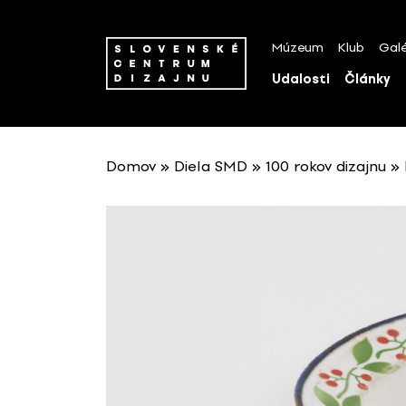
P
r
Múzeum
Klub
Galé
e
s
Udalosti
Články
k
o
č
i
Domov
»
Diela SMD
»
100 rokov dizajnu
»
ť
n
a
o
b
s
a
h