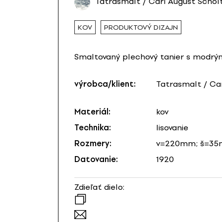
Tatrasmalt / Carl August Schol
KOV
PRODUKTOVÝ DIZAJN
Smaltovaný plechový tanier s modrý
výrobca/klient:
Tatrasmalt / Ca
Materiál:
kov
Technika:
lisovanie
Rozmery:
v=220mm; š=3
Datovanie:
1920
Zdieľať dielo: