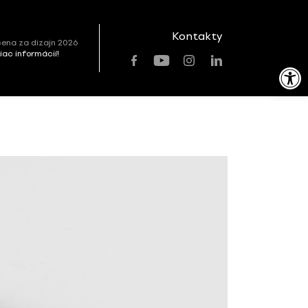
Kontakty
ena za dizajn 2026
viac informácií!
Open toolbar