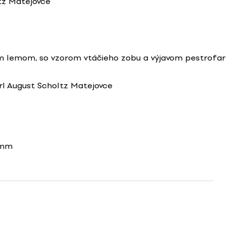
tz Matejovce
m lemom, so vzorom vtáčieho zobu a výjavom pestrofa
rl August Scholtz Matejovce
5mm