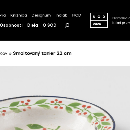
ria
Knižnica
Designum
Inolab
NCD
Národná c
Klikni pre 
Osobnosti
Diela
O SCD
Kov
»
Smaltovaný tanier 22 cm