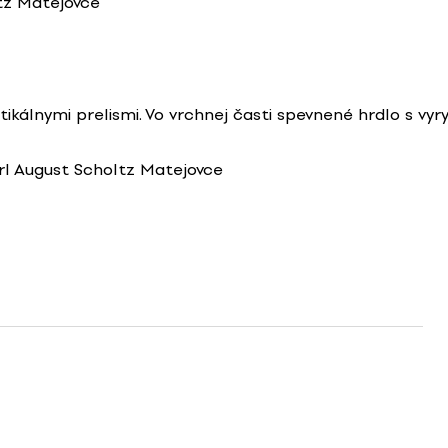
tz Matejovce
tikálnymi prelismi. Vo vrchnej časti spevnené hrdlo s
rl August Scholtz Matejovce