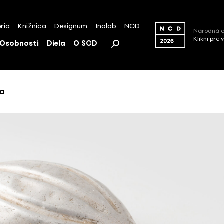
ria
Knižnica
Designum
Inolab
NCD
Národná c
Klikni pre 
Osobnosti
Diela
O SCD
ša