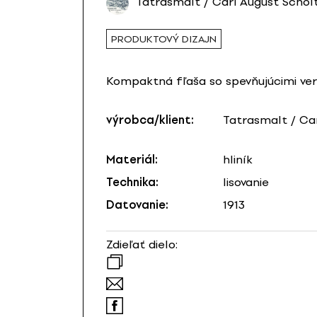
Tatrasmalt / Carl August Schol
PRODUKTOVÝ DIZAJN
Kompaktná fľaša so spevňujúcimi ver
výrobca/klient:
Tatrasmalt / Ca
Materiál:
hliník
Technika:
lisovanie
Datovanie:
1913
Zdieľať dielo: