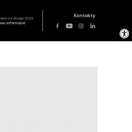
Kontakty
ena za dizajn 2026
viac informácií!
Open toolbar