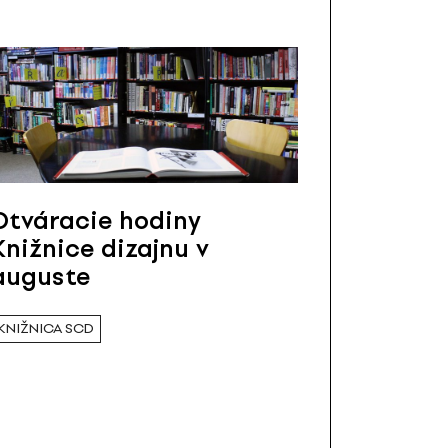
Otváracie hodiny
Knižnice dizajnu v
auguste
KNIŽNICA SCD