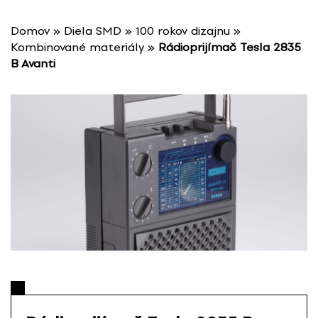
P
r
Domov
»
Diela SMD
»
100 rokov dizajnu
»
e
Kombinované materiály
»
Rádioprijímač Tesla 2835
s
B Avanti
k
o
č
i
ť
n
a
o
b
s
a
h