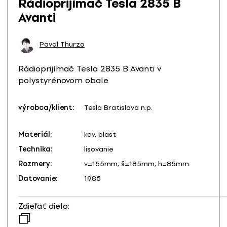
Rádioprijímač Tesla 2835 B
Avanti
Pavol Thurzo
Rádioprijímač Tesla 2835 B Avanti v
polystyrénovom obale
výrobca/klient:
Tesla Bratislava n.p.
Materiál:
kov, plast
Technika:
lisovanie
Rozmery:
v=155mm; š=185mm; h=85mm
Datovanie:
1985
Zdieľať dielo: