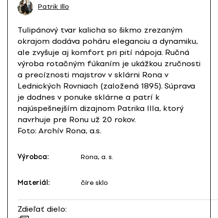
Patrik Illo
Tulipánový tvar kalicha so šikmo zrezaným
okrajom dodáva poháru eleganciu a dynamiku,
ale zvyšuje aj komfort pri pití nápoja. Ručná
výroba rotačným fúkaním je ukážkou zručnosti
a precíznosti majstrov v sklárni Rona v
Lednických Rovniach (založená 1895). Súprava
je dodnes v ponuke sklárne a patrí k
najúspešnejším dizajnom Patrika Illa, ktorý
navrhuje pre Ronu už 20 rokov.
Foto: Archív Rona, a.s.
Výrobca:
Rona, a. s.
Materiál:
číre sklo
Zdieľať dielo: