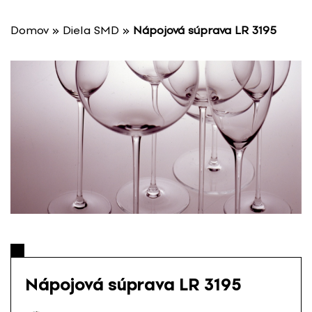
P
r
Domov
»
Diela SMD
»
Nápojová súprava LR 3195
e
s
k
o
č
i
ť
n
a
o
b
s
a
h
Nápojová súprava LR 3195