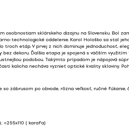
ím osobnostiam sklárskeho dizajnu na Slovensku. Bol z
tvarno-technologické oddelenie. Karol Hološko sa stal j
o troch etáp. V prvej z nich dominuje jednoduchosť, eleg
 bez dekoru. Ďalšia etapa je spojená s väčším využitím f
bustnejšou podobou. Takýmto prípadom je nápojová súpra
sti kalicha necháva vyznieť optické kvality skloviny. Po
 so zábrusom po obvode, rôzna veľkosť, ručné fúkanie, č
e
; =255x110 ( karafa)