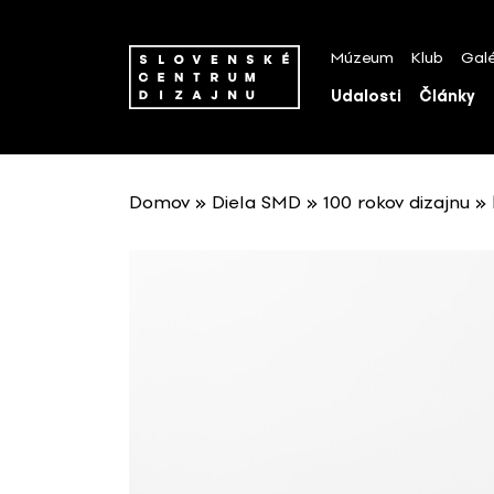
P
r
Múzeum
Klub
Galé
e
s
Udalosti
Články
k
o
č
i
Domov
»
Diela SMD
»
100 rokov dizajnu
»
ť
n
a
o
b
s
a
h