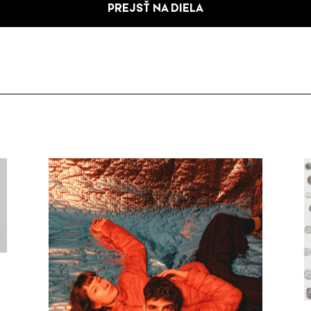
PREJSŤ NA DIELA
ú