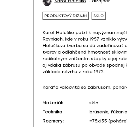
Karol Hološko
- dizajnér
PRODUKTOVÝ DIZAJN
SKLO
Karol Hološko patrí k najvýznamnejš
Rovniach, kde v roku 1957 vzniklo vý
Hološkova tvorba sa dá zadefinovať d
tvarov a odľahčená hmotnosť skloviny
radikálnym znížením stopky a jej ro
aj vďaka zábrusu po obvode spodnej ča
základe návrhu z roku 1972.
Karafa valcovitá so zábrusom, poháre
Materiál:
sklo
Technika:
brúsenie, fúkani
Rozmery:
=75x135 (poháre)