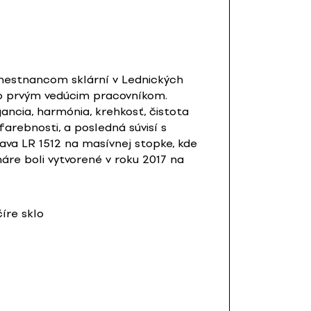
amestnancom sklární v Lednických
eho prvým vedúcim pracovníkom.
ancia, harmónia, krehkosť, čistota
arebnosti, a posledná súvisí s
va LR 1512 na masívnej stopke, kde
háre boli vytvorené v roku 2017 na
íre sklo