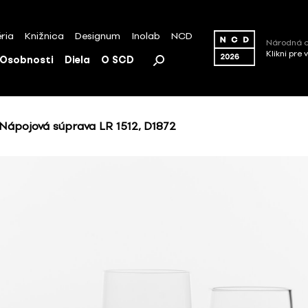
ria
Knižnica
Designum
Inolab
NCD
Národná c
Klikni pre 
Osobnosti
Diela
O SCD
Nápojová súprava LR 1512, D1872