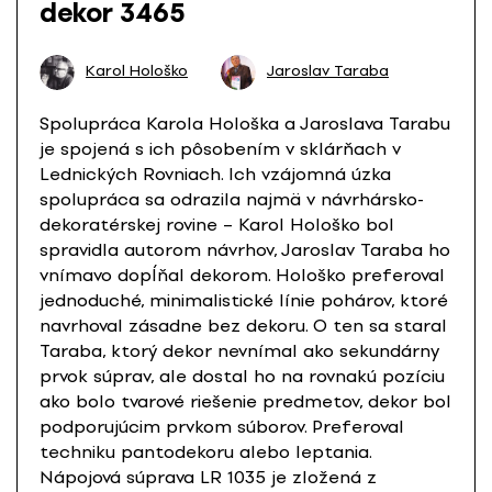
dekor 3465
Karol Hološko
Jaroslav Taraba
Spolupráca Karola Hološka a Jaroslava Tarabu
je spojená s ich pôsobením v sklárňach v
Lednických Rovniach. Ich vzájomná úzka
spolupráca sa odrazila najmä v návrhársko-
dekoratérskej rovine – Karol Hološko bol
spravidla autorom návrhov, Jaroslav Taraba ho
vnímavo dopĺňal dekorom. Hološko preferoval
jednoduché, minimalistické línie pohárov, ktoré
navrhoval zásadne bez dekoru. O ten sa staral
Taraba, ktorý dekor nevnímal ako sekundárny
prvok súprav, ale dostal ho na rovnakú pozíciu
ako bolo tvarové riešenie predmetov, dekor bol
podporujúcim prvkom súborov. Preferoval
techniku pantodekoru alebo leptania.
Nápojová súprava LR 1035 je zložená z