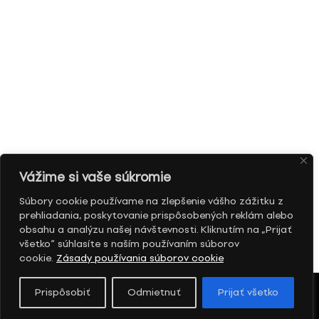
Vážime si vaše súkromie
Súbory cookie používame na zlepšenie vášho zážitku z
prehliadania, poskytovanie prispôsobených reklám alebo
obsahu a analýzu našej návštevnosti. Kliknutím na „Prijať
všetko“ súhlasíte s naším používaním súborov
cookie.
Zásady používania súborov cookie
Prispôsobiť
Odmietnuť
Prijať všetko