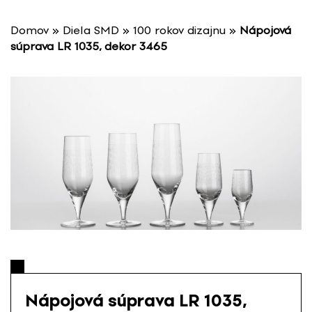
P
r
Domov
»
Diela SMD
»
100 rokov dizajnu
»
Nápojová
e
súprava LR 1035, dekor 3465
s
k
o
č
i
ť
n
a
o
b
s
a
h
Nápojová súprava LR 1035,