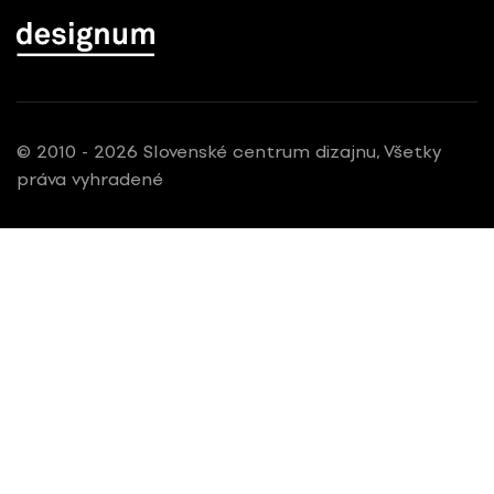
© 2010 - 2026 Slovenské centrum dizajnu, Všetky
práva vyhradené