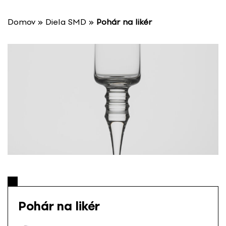
P
r
Domov
»
Diela SMD
»
Pohár na likér
e
s
k
o
č
i
ť
n
a
o
b
s
a
h
Pohár na likér