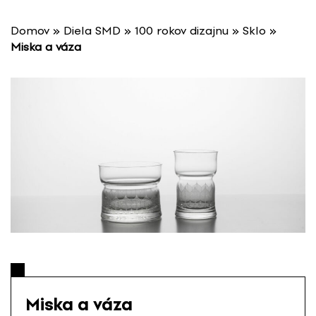
P
r
Domov
»
Diela SMD
»
100 rokov dizajnu
»
Sklo
»
e
Miska a váza
s
k
o
č
i
ť
n
a
o
b
s
a
h
Miska a váza