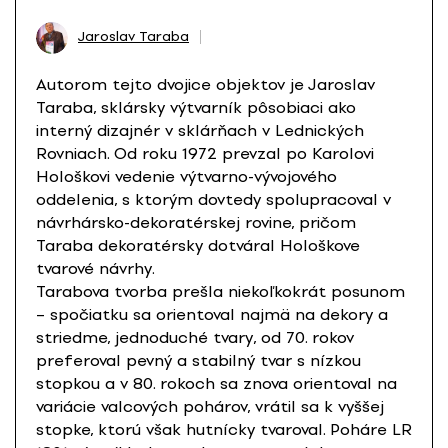
Jaroslav Taraba
Autorom tejto dvojice objektov je Jaroslav
Taraba, sklársky výtvarník pôsobiaci ako
interný dizajnér v sklárňach v Lednických
Rovniach. Od roku 1972 prevzal po Karolovi
Hološkovi vedenie výtvarno-vývojového
oddelenia, s ktorým dovtedy spolupracoval v
návrhársko-dekoratérskej rovine, pričom
Taraba dekoratérsky dotváral Hološkove
tvarové návrhy.
Tarabova tvorba prešla niekoľkokrát posunom
– spočiatku sa orientoval najmä na dekory a
striedme, jednoduché tvary, od 70. rokov
preferoval pevný a stabilný tvar s nízkou
stopkou a v 80. rokoch sa znova orientoval na
variácie valcových pohárov, vrátil sa k vyššej
stopke, ktorú však hutnícky tvaroval. Poháre LR