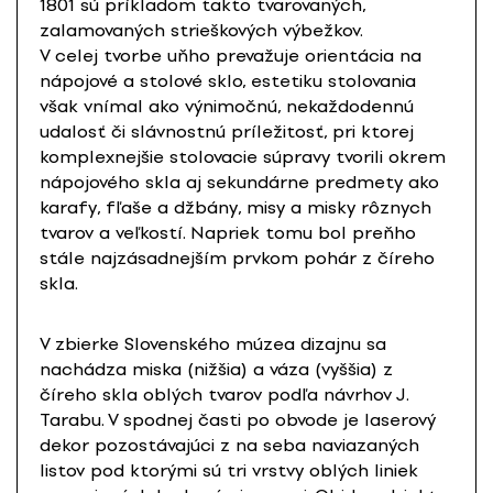
1801 sú príkladom takto tvarovaných,
zalamovaných strieškových výbežkov.
V celej tvorbe uňho prevažuje orientácia na
nápojové a stolové sklo, estetiku stolovania
však vnímal ako výnimočnú, nekaždodennú
udalosť či slávnostnú príležitosť, pri ktorej
komplexnejšie stolovacie súpravy tvorili okrem
nápojového skla aj sekundárne predmety ako
karafy, fľaše a džbány, misy a misky rôznych
tvarov a veľkostí. Napriek tomu bol preňho
stále najzásadnejším prvkom pohár z číreho
skla.
V zbierke Slovenského múzea dizajnu sa
nachádza miska (nižšia) a váza (vyššia) z
číreho skla oblých tvarov podľa návrhov J.
Tarabu. V spodnej časti po obvode je laserový
dekor pozostávajúci z na seba naviazaných
listov pod ktorými sú tri vrstvy oblých liniek