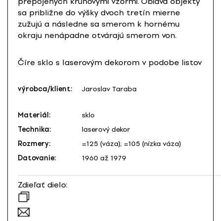
prepojených kruhovými vzormi. Obidva objekty
sa približne do výšky dvoch tretín mierne
zužujú a následne sa smerom k hornému
okraju nenápadne otvárajú smerom von.
Číre sklo s laserovým dekorom v podobe listov
výrobca/klient:
Jaroslav Taraba
Materiál:
sklo
Technika:
laserový dekor
Rozmery:
=125 (váza); =105 (nízka váza)
Datovanie:
1960 až 1979
Zdieľať dielo: