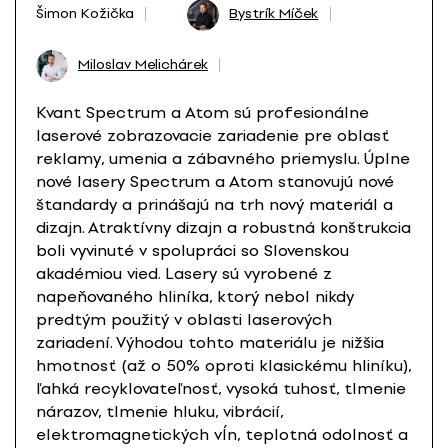
Šimon Kožička
Bystrík Míček
Miloslav Melichárek
Kvant Spectrum a Atom sú profesionálne
laserové zobrazovacie zariadenie pre oblasť
reklamy, umenia a zábavného priemyslu. Úplne
nové lasery Spectrum a Atom stanovujú nové
štandardy a prinášajú na trh nový materiál a
dizajn. Atraktívny dizajn a robustná konštrukcia
boli vyvinuté v spolupráci so Slovenskou
akadémiou vied. Lasery sú vyrobené z
napeňovaného hliníka, ktorý nebol nikdy
predtým použitý v oblasti laserových
zariadení. Výhodou tohto materiálu je nižšia
hmotnosť (až o 50% oproti klasickému hliníku),
ľahká recyklovateľnosť, vysoká tuhosť, tlmenie
nárazov, tlmenie hluku, vibrácií,
elektromagnetických vĺn, teplotná odolnosť a