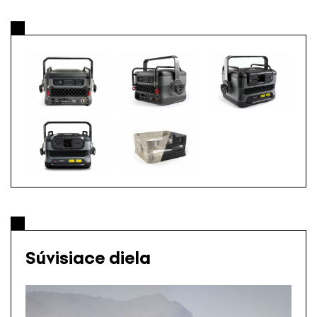
Súvisiace diela