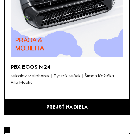
PBX ECOS M24
Miloslav Melichárek
Bystrík Míček
Šimon Kožička
Filip Maukš
PREJSŤ NA DIELA