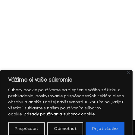
Vážime si vaše súkromie
Súbory cookie používame na zlepšenie vášho zážitku z
prehliadania, poskytovanie prispôsobených reklám alebo
obsahu a analýzu našej návštevnosti. Kliknutím na „Prijať
všetko“ súhlasíte s naším používaním súborov
cookie.
Zásady používania súborov cookie
Prispôsobiť
Odmietnuť
Prijať všetko