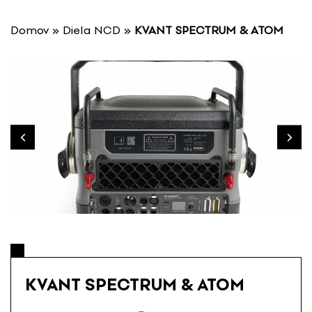
P
r
Domov
»
Diela NCD
»
KVANT SPECTRUM & ATOM
e
s
k
o
č
i
ť
n
a
o
b
s
a
h
KVANT SPECTRUM & ATOM