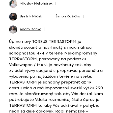
Miloslav Melichárek
Bystrík Míček
Šimon Kožička
Adam Danko
Úplne nový TORSUS TERRASTORM je
skonštruovaný a navrhnutý s maximálnou
schopnosťou 4×4 v teréne. Nekompromisný
TERRASTORM, postavený na podvozku
Volkswagen / MAN, je navrhnutý tak, aby
zvládol výzvy spojené s prepravou personálu a
vybavenia po najťažšom teréne na svete.
TERRASTORM je schopný prepraviť až 19
cestujúcich a má impozantnú svetlú výšku 290
mm. Je skonštruovaný tak, aby Vás dostal, kam
potrebujete. Vďaka rozmanitej škále úprav je
TERRASTORM tu, aby Vás udržiaval v pohybe,
nech sa deje čokoľvek. Robí nemožné –