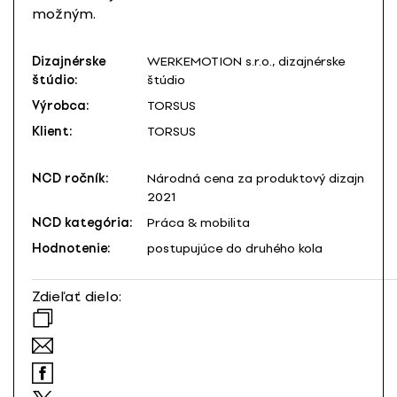
možným.
Dizajnérske
WERKEMOTION s.r.o., dizajnérske
štúdio:
štúdio
Výrobca:
TORSUS
Klient:
TORSUS
NCD ročník:
Národná cena za produktový dizajn
2021
NCD kategória:
Práca & mobilita
Hodnotenie:
postupujúce do druhého kola
Zdieľať dielo: