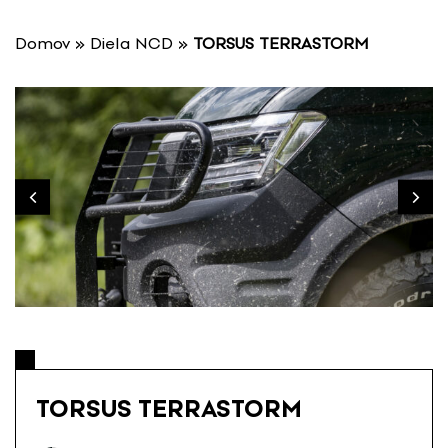
P
r
Domov
»
Diela NCD
»
TORSUS TERRASTORM
e
s
k
o
č
i
ť
n
a
o
b
s
a
h
TORSUS TERRASTORM