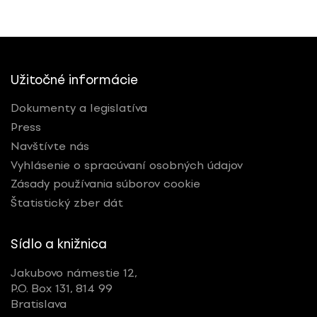
Nominované
Ocenené
Užitočné informácie
RESETOVAŤ FILTRE
Dokumenty a legislatíva
Press
Navštívte nás
Tagy
Vyhlásenie o spracúvaní osobných údajov
Zásady používania súborov cookie
Všetky
Štatistický zber dát
Sídlo a knižnica
Jakubovo námestie 12,
P.O. Box 131, 814 99
Bratislava