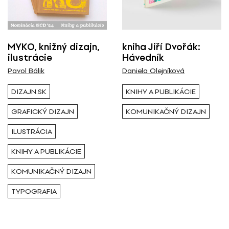
Všetci
Výstava / kolekcia
MYKO, knižný dizajn,
kniha Jiří Dvořák:
ilustrácie
Hávedník
Všetky
Pavol Bálik
Daniela Olejníková
DIZAJN.SK
KNIHY A PUBLIKÁCIE
Rok ( Ročník )
GRAFICKÝ DIZAJN
KOMUNIKAČNÝ DIZAJN
Všetky
ILUSTRÁCIA
KNIHY A PUBLIKÁCIE
Autor
KOMUNIKAČNÝ DIZAJN
Pavol Bálik
TYPOGRAFIA
Typ