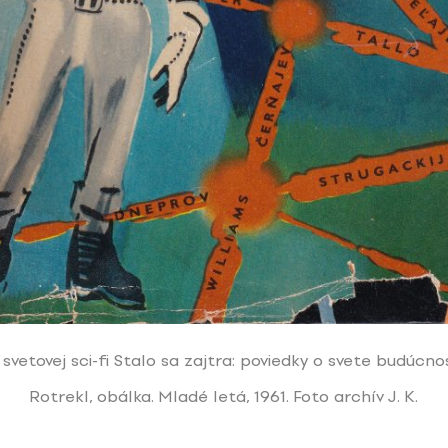
svetovej sci-fi Stalo sa zajtra: poviedky o svete budúcno
Rotrekl, obálka. Mladé letá, 1961. Foto archív J. K.