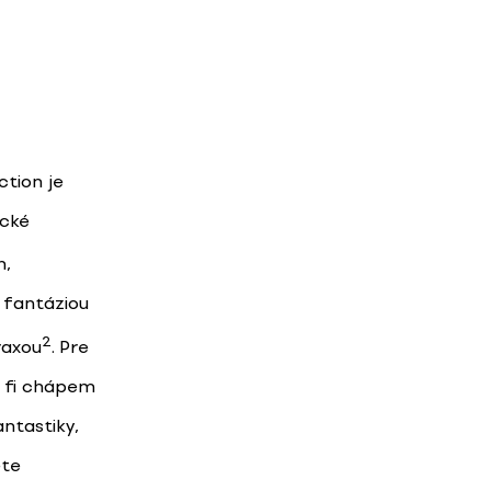
ction je
ické
n,
é fantáziou
2
raxou
. Pre
- fi chápem
antastiky,
ete