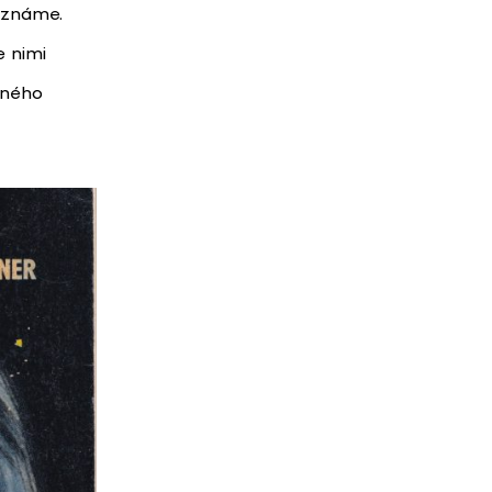
 známe.
e nimi
čného