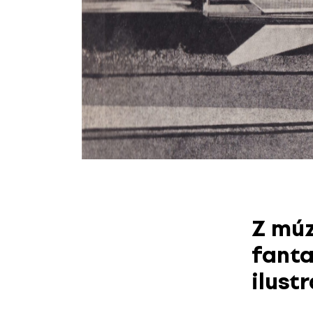
Z múz
fanta
ilust