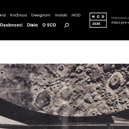
ria
Knižnica
Designum
Inolab
NCD
Národná c
Klikni pre 
Osobnosti
Diela
O SCD