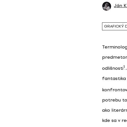
Ján K
GRAFICKÝ 
Terminolog
predmetom 
1
odlišnosti
.
fantastika
konfronto
potrebu to
ako literár
kde sa v r