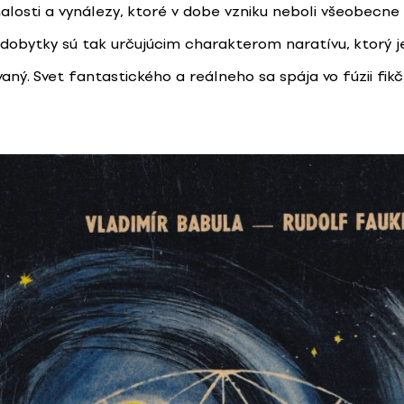
nalosti a vynálezy, ktoré v dobe vzniku neboli všeobecne
dobytky sú tak určujúcim charakterom naratívu, ktorý j
aný. Svet fantastického a reálneho sa spája vo fúzii fik