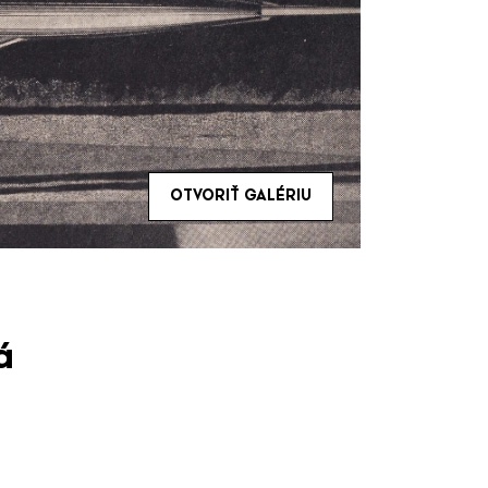
OTVORIŤ GALÉRIU
á