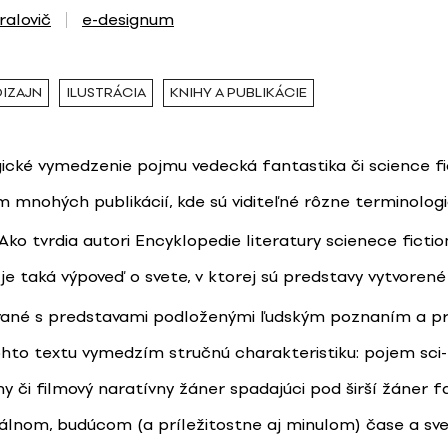
ralovič
e-designum
DIZAJN
ILUSTRÁCIA
KNIHY A PUBLIKÁCIE
ické vymedzenie pojmu vedecká fantastika či science fi
mnohých publikácií, kde sú viditeľné rôzne terminolog
 Ako tvrdia autori Encyklopedie literatury scienece fictio
 je taká výpoveď o svete, v ktorej sú predstavy vytvoren
vané s predstavami podloženými ľudským poznaním a p
hto textu vymedzím stručnú charakteristiku: pojem sci
ny či filmový naratívny žáner spadajúci pod širší žáner f
eálnom, budúcom (a príležitostne aj minulom) čase a sv