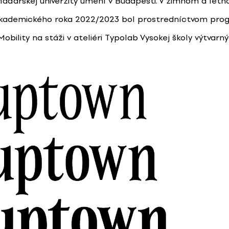
aďarskej univerzity umení v Budapešti. V zimnom a let
akademického roka 2022/2023 bol prostredníctvom pro
bility na stáži v ateliéri Typolab Vysokej školy výtvarn