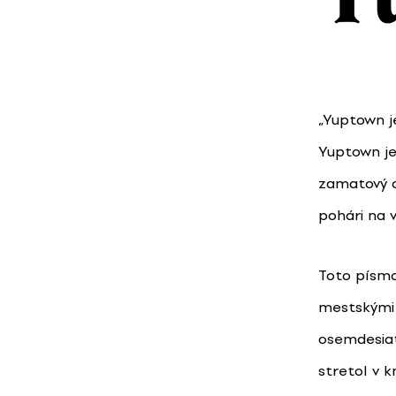
„Yuptown j
Yuptown je
zamatový o
pohári na v
Toto písmo
mestskými 
osemdesiat
stretol v 