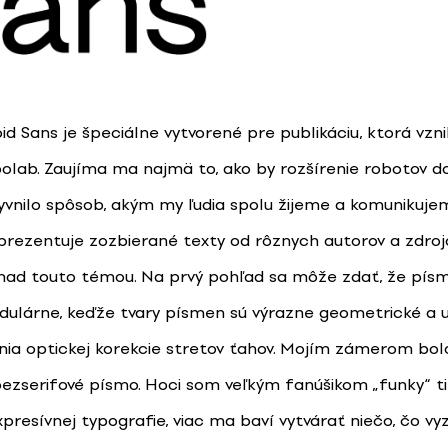
d Sans je špeciálne vytvorené pre publikáciu, ktorá vzni
ypolab. Zaujíma ma najmä to, ako by rozšírenie robotov 
lyvnilo spôsob, akým my ľudia spolu žijeme a komunikuje
 prezentuje zozbierané texty od rôznych autorov a zdrojo
nad touto témou. Na prvý pohľad sa môže zdať, že písm
dulárne, keďže tvary písmen sú výrazne geometrické a 
nia optickej korekcie stretov ťahov. Mojím zámerom bolo
bezserifové písmo. Hoci som veľkým fanúšikom „funky“ ti
presívnej typografie, viac ma baví vytvárať niečo, čo vy