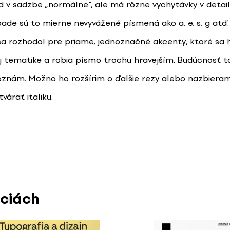
d v sadzbe „normálne“, ale má rôzne vychytávky v detail
ade sú to mierne nevyvážené písmená ako a, e, s, g atď
a rozhodol pre priame, jednoznačné akcenty, ktoré sa 
 tematike a robia písmo trochu hravejším. Budúcnosť 
oznám. Možno ho rozšírim o ďalšie rezy alebo nazbiera
árať italiku.
áciách