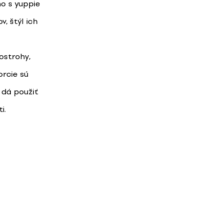
mo s yuppie
, štýl ich
ostrohy,
rcie sú
 dá použiť
i.