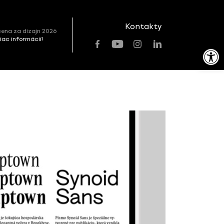
Kontakty
ena za dizajn 2026
viac informácií!
Open toolbar