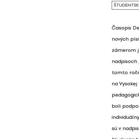
ŠTUDENTSK
Časopis De
nových pís
zámerom je
nadpisoch j
tomto ročn
na Vysokej 
pedagogick
boli podpo
individuál
sú v nadpi