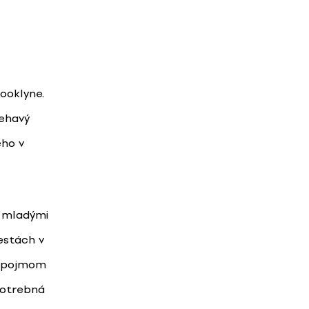
ooklyne.
iehavý
ého v
= mladými
estách v
o pojmom
otrebná