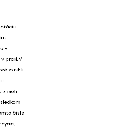
entáciu
ším
a v
v praxi. V
ré vznikli
od
 z nich
výsledkom
omto čísle
nyaia,