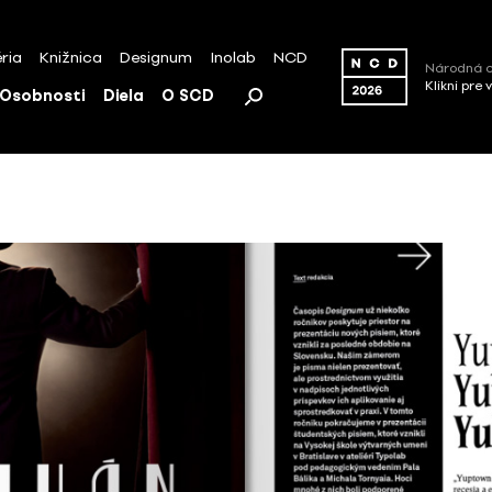
ria
Knižnica
Designum
Inolab
NCD
Národná c
Klikni pre 
Osobnosti
Diela
O SCD