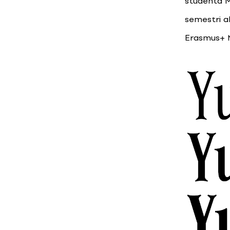
študenta M
semestri 
Erasmus+ Mo