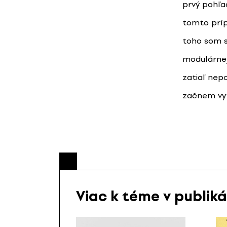
prvý pohľa
tomto príp
toho som s
modulárnej
zatiaľ nep
začnem vytv
Viac k téme v publik