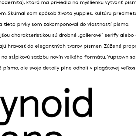
modernita), ktorá ma priviedla na myšlienku vytvoriť pís
m. Skúmal som spôsob života yuppies, kultúru predmetov
 a tieto prvky som zakomponoval do vlastností písma.
šou charakteristikou sú drobné „golierové“ serify alebo 
ajú hravosť do elegantných tvarov písmen. Zúžené propo
 na stĺpikovú sadzbu novín veľkého formátu. Yuptown sa
 písmo, ale svoje detaily plne odhalí v plagátovej veľkost