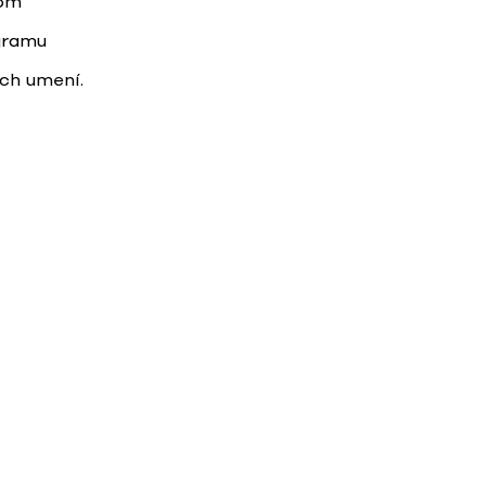
nom
gramu
ých umení.