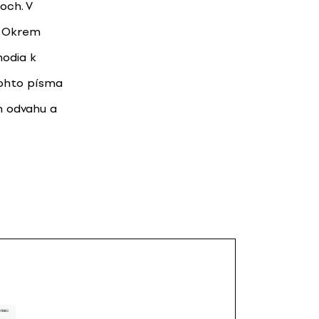
och. V
. Okrem
hodia k
tohto písma
m odvahu a