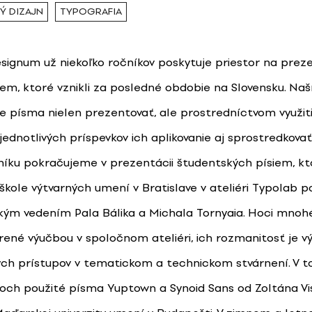
Ý DIZAJN
TYPOGRAFIA
signum už niekoľko ročníkov poskytuje priestor na prez
iem, ktoré vznikli za posledné obdobie na Slovensku. Na
 písma nielen prezentovať, ale prostredníctvom využiti
ednotlivých príspevkov ich aplikovanie aj sprostredkovať 
íku pokračujeme v prezentácii študentských písiem, kto
škole výtvarných umení v Bratislave v ateliéri Typolab p
ým vedením Pala Bálika a Michala Tornyaia. Hoci mnohé
rené výučbou v spoločnom ateliéri, ich rozmanitosť je 
nych prístupov v tematickom a technickom stvárnení. V t
soch použité písma Yuptown a Synoid Sans od Zoltána Vis