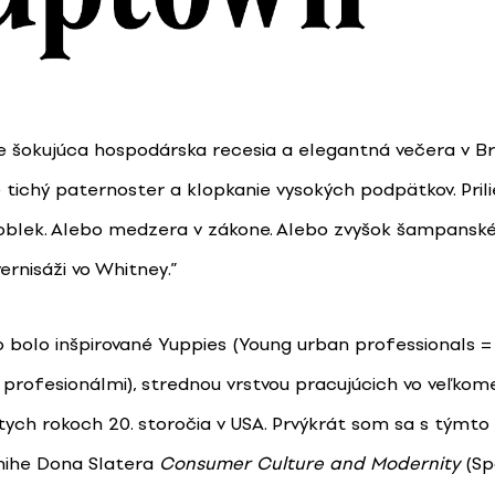
e šokujúca hospodárska recesia a elegantná večera v Br
 tichý paternoster a klopkanie vysokých podpätkov. Pril
blek. Alebo medzera v zákone. Alebo zvyšok šampansk
ernisáži vo Whitney.”
 bolo inšpirované Yuppies (Young urban professionals 
profesionálmi), strednou vrstvou pracujúcich vo veľkom
ych rokoch 20. storočia v USA. Prvýkrát som sa s týmt
knihe Dona Slatera
Consumer Culture and Modernity
(Sp