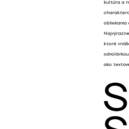
kultúra a 
charaktero
obliekania
Najvýraznej
ktoré vnáš
odvolávkou
ako textové