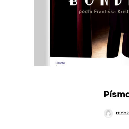
Písma
redak