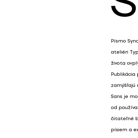
Písmo Synoi
ateliéri T
života ovp
Publikácia
zamýšľajú 
Sans je mo
od používa
čitateľné 
písiem a ex