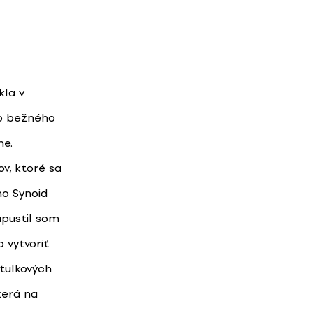
kla v
do bežného
me.
v, ktoré sa
o Synoid
upustil som
 vytvoriť
tulkových
zerá na