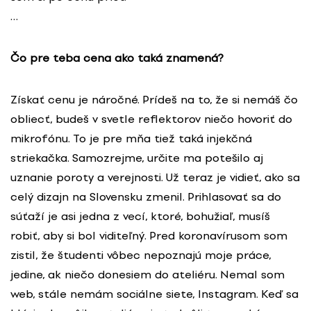
…
Čo pre teba cena ako taká znamená?
Získať cenu je náročné. Prídeš na to, že si nemáš čo
obliecť, budeš v svetle reflektorov niečo hovoriť do
mikrofónu. To je pre mňa tiež taká injekčná
striekačka. Samozrejme, určite ma potešilo aj
uznanie poroty a verejnosti. Už teraz je vidieť, ako sa
celý dizajn na Slovensku zmenil. Prihlasovať sa do
súťaží je asi jedna z vecí, ktoré, bohužiaľ, musíš
robiť, aby si bol viditeľný. Pred koronavírusom som
zistil, že študenti vôbec nepoznajú moje práce,
jedine, ak niečo donesiem do ateliéru. Nemal som
web, stále nemám sociálne siete, Instagram. Keď sa