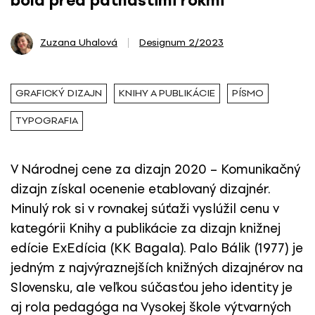
bola pred pätnástimi rokmi
Zuzana Uhalová
Designum 2/2023
GRAFICKÝ DIZAJN
KNIHY A PUBLIKÁCIE
PÍSMO
TYPOGRAFIA
V Národnej cene za dizajn 2020 – Komunikačný
dizajn získal ocenenie etablovaný dizajnér.
Minulý rok si v rovnakej súťaži vyslúžil cenu v
kategórii Knihy a publikácie za dizajn knižnej
edície ExEdícia (KK Bagala). Palo Bálik (1977) je
jedným z najvýraznejších knižných dizajnérov na
Slovensku, ale veľkou súčasťou jeho identity je
aj rola pedagóga na Vysokej škole výtvarných