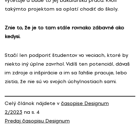
vytetuje a bude to jej bakalárska práca. Kvôli
takýmto projektom sa oplatí chodiť do školy.
Znie to, že je to tam stále rovnako zábavné ako
kedysi.
Stačí len podporiť študentov vo veciach, ktoré by
niekto iný úplne zavrhol. Vidíš ten potenciál, dávaš
im zdroje a inšpirácie a im sa ľahšie pracuje, lebo
zistia, že nie sú vo svojich úchylnostiach sami.
Celý článok nájdete v
časopise Designum
2/2023
na s. 4
Predaj časopisu Designum