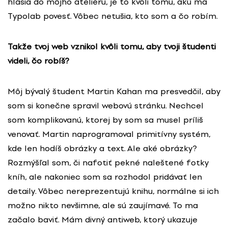
hlásia do môjho ateliéru, je to kvôli tomu, akú ma
Typolab povesť. Vôbec netušia, kto som a čo robím.
Takže tvoj web vznikol kvôli tomu, aby tvoji študenti
videli, čo robíš?
Môj bývalý študent Martin Kahan ma presvedčil, aby
som si konečne spravil webovú stránku. Nechcel
som komplikovanú, ktorej by som sa musel príliš
venovať. Martin naprogramoval primitívny systém,
kde len hodíš obrázky a text. Ale aké obrázky?
Rozmýšľal som, či nafotiť pekné naleštené fotky
kníh, ale nakoniec som sa rozhodol pridávať len
detaily. Vôbec nereprezentujú knihu, normálne si ich
možno nikto nevšimne, ale sú zaujímavé. To ma
začalo baviť. Mám divný antiweb, ktorý ukazuje