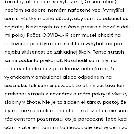
termíny, alebo som sa vyhováral, že som chorý,
necítim sa dobre, nemám nafotené veci. Vymýšľal
som si všetky možné dôvody, aby som to odsunul čo
najďalej. Niektorých to po čase prestalo baviť a dali
mi pokoj. Počas COVID-u-19 som musel chodiť na
očkovania, predtým som sa ihlám vyhýbal, asi pre
nejakú skúsenosť zo základnej školy. Tento strach
sa mi podarilo prekonať. Rozchodil som ihly, na
odbery chodím bez problémov, nebojím sa, že
vykrvácam v ambulancii alebo odpadnem na
sestričku. Tak som si povedal, že už mi zostáva len
prekonať strach z novinárov a mám pokryté všetky
slabiny v živote. Nie je to žiaden elitársky postoj, že
by ma nezaujímali médiá alebo súťaže. Len nie som
rád centrom pozornosti, čo je paradoxné, lebo keď
učím v ateliéri, tam mi to nevadí, ale keď vyjdem zo