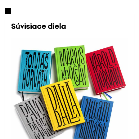
Súvisiace diela