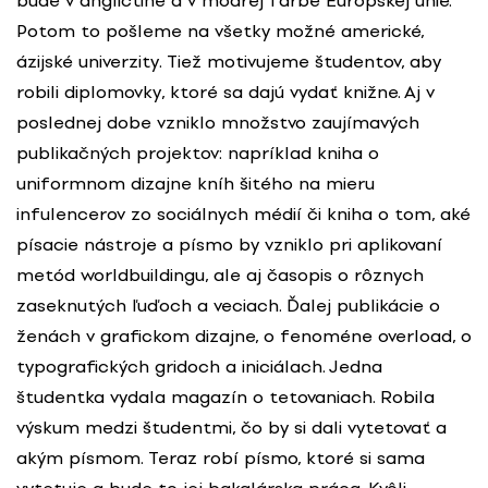
bude v angličtine a v modrej farbe Európskej únie.
Potom to pošleme na všetky možné americké,
ázijské univerzity. Tiež motivujeme študentov, aby
robili diplomovky, ktoré sa dajú vydať knižne. Aj v
poslednej dobe vzniklo množstvo zaujímavých
publikačných projektov: napríklad kniha o
uniformnom dizajne kníh šitého na mieru
infulencerov zo sociálnych médií či kniha o tom, aké
písacie nástroje a písmo by vzniklo pri aplikovaní
metód worldbuildingu, ale aj časopis o rôznych
zaseknutých ľuďoch a veciach. Ďalej publikácie o
ženách v grafickom dizajne, o fenoméne overload, o
typografických gridoch a iniciálach. Jedna
študentka vydala magazín o tetovaniach. Robila
výskum medzi študentmi, čo by si dali vytetovať a
akým písmom. Teraz robí písmo, ktoré si sama