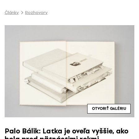
P
r
Články
Rozhovory
e
s
k
o
č
i
ť
n
a
o
b
s
a
OTVORIŤ GALÉRIU
h
Palo Bálik: Latka je oveľa vyššie, ako