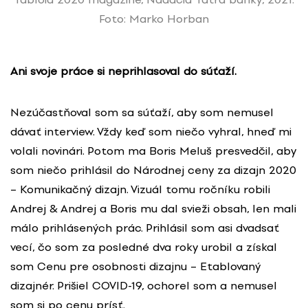
Foto: Marko Horban
Ani svoje práce si neprihlasoval do súťaží.
Nezúčastňoval som sa súťaží, aby som nemusel
dávať interview. Vždy keď som niečo vyhral, hneď mi
volali novinári. Potom ma Boris Meluš presvedčil, aby
som niečo prihlásil do Národnej ceny za dizajn 2020
– Komunikačný dizajn. Vizuál tomu ročníku robili
Andrej & Andrej a Boris mu dal svieži obsah, len mali
málo prihlásených prác. Prihlásil som asi dvadsať
vecí, čo som za posledné dva roky urobil a získal
som Cenu pre osobnosti dizajnu – Etablovaný
dizajnér. Prišiel COVID-19, ochorel som a nemusel
som si po cenu prísť.