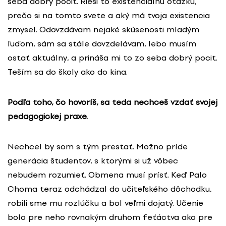
seba dobrý pocit. Rieši to existenciálnu otázku,
prečo si na tomto svete a aký má tvoja existencia
zmysel. Odovzdávam nejaké skúsenosti mladým
ľuďom, sám sa stále dovzdelávam, lebo musím
ostať aktuálny, a prináša mi to zo seba dobrý pocit.
Teším sa do školy ako do kina.
Podľa toho, čo hovoríš, sa teda nechceš vzdať svojej
pedagogickej praxe.
Nechcel by som s tým prestať. Možno príde
generácia študentov, s ktorými si už vôbec
nebudem rozumieť. Obmena musí prísť. Keď Palo
Choma teraz odchádzal do učiteľského dôchodku,
robili sme mu rozlúčku a bol veľmi dojatý. Učenie
bolo pre neho rovnakým druhom feťáctva ako pre