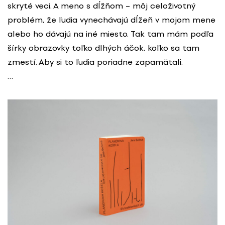
skryté veci. A meno s dĺžňom – môj celoživotný
problém, že ľudia vynechávajú dĺžeň v mojom mene
alebo ho dávajú na iné miesto. Tak tam mám podľa
šírky obrazovky toľko dlhých áčok, koľko sa tam
zmestí. Aby si to ľudia poriadne zapamätali.
…