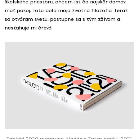
školského priestoru, chcem ísť čo najskôr domov,
mať pokoj. Toto bola moja životná filozofia. Teraz
sa otváram svetu, postupne sa s tým zžívam a
nesťahuje mi črevá.
Tabloid 2020 magazine, Nadácia Tatra banky, 2021.