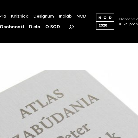
ria
Knižnica
Designum
Inolab
NCD
Národná c
Klikni pre 
Osobnosti
Diela
O SCD