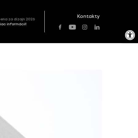
Kontakty
ena za dizajn 2026
viac informácií!
Open toolbar