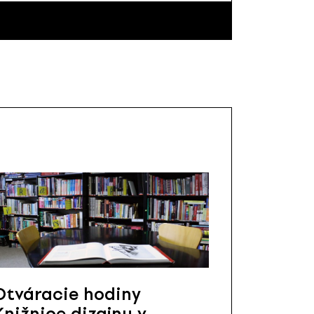
Otváracie hodiny
Knižnice dizajnu v