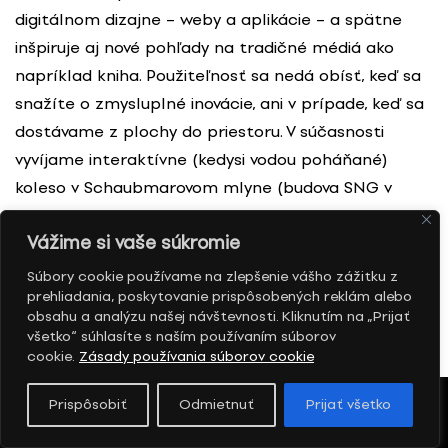
digitálnom dizajne – weby a aplikácie – a spätne
inšpiruje aj nové pohľady na tradičné médiá ako
napríklad kniha. Použiteľnosť sa nedá obísť, keď sa
snažíte o zmysluplné inovácie, ani v prípade, keď sa
dostávame z plochy do priestoru. V súčasnosti
vyvíjame interaktívne (kedysi vodou poháňané)
koleso v Schaubmarovom mlyne (budova SNG v
Pezinku), pričom bezpečná použiteľnosť pre deti a
Vážime si vaše súkromie
dospelých je prioritou. Na dizajne interakcie
pracujem s Petrom Liškom, na konštrukcii,
Súbory cookie používame na zlepšenie vášho zážitku z
prehliadania, poskytovanie prispôsobených reklám alebo
ergonómii a produktovom dizajne s Borisom
obsahu a analýzu našej návštevnosti. Kliknutím na „Prijať
Belanom. Celkovo si myslím, že dnes sa už
všetko“ súhlasíte s naším používaním súborov
užívateľovi ako veličine nedá vyhnúť v žiadnom
cookie.
Zásady používania súborov cookie
dizajne.
Prispôsobiť
Odmietnuť
Prijať všetko
PM: Ale dá, ak sa dizajn berie viac ako autorské