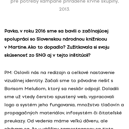
pre potreby kampane priradené krvné skupiny,
2013.
Pavka, v roku 2016 sme sa bavili o začínajúcej
spolupráci so Slovenskou národnou knižnicou
v Martine. Ako to dopadlo? Zužitkovala si svoju
skúsenosť zo SNG aj v tejto inštitúcii?
PM: Oslovili nás na redizajn a celkové nastavenie
vizuálnej identity. Začali sme to pôvodne riešiť s
Borisom Melušom, ktorý sa neskôr odpojil. Doladili
sme už vtedy čerstvo spustený web, vypracovali
logo a systém jeho fungovania, množstvo tlačovín a
propagačných materiálov, infosystém či čitateľské
preukazy. Od vedenia máme veľkú dôveru, ale
obávam sa, že u väčšiny zamestnancov sa tieto