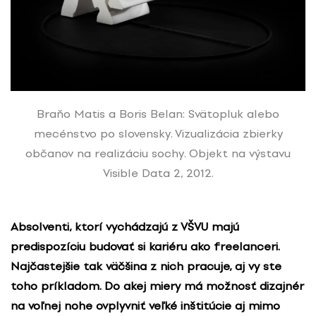
Braňo Matis a Boris Belan: Svätopluk alebo
mecénstvo po slovensky. Vizualizácia zbierky
občanov na realizáciu sochy. Objekt na výstavu
Visible Data 2, 2012.
Absolventi, ktorí vychádzajú z VŠVU majú
predispozíciu budovať si kariéru ako freelanceri.
Najčastejšie tak väčšina z nich pracuje, aj vy ste
toho príkladom. Do akej miery má možnosť dizajnér
na voľnej nohe ovplyvniť veľké inštitúcie aj mimo