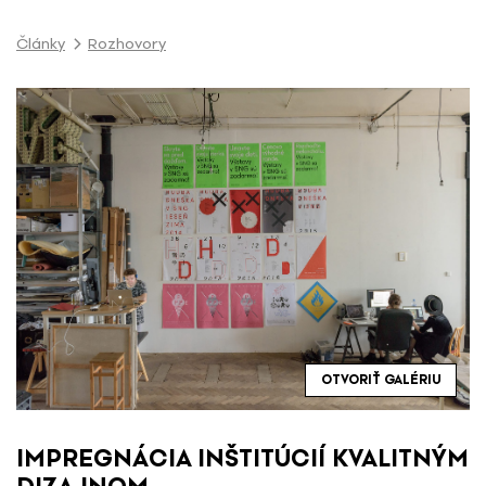
P
r
Články
Rozhovory
e
s
k
o
č
i
ť
n
a
o
b
s
a
OTVORIŤ GALÉRIU
h
IMPREGNÁCIA INŠTITÚCIÍ KVALITNÝM