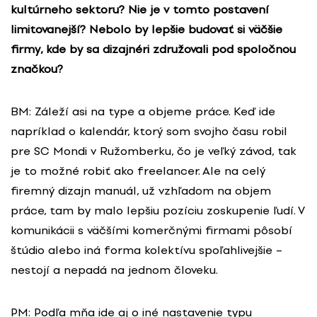
kultúrneho sektoru? Nie je v tomto postavení
limitovanejší? Nebolo by lepšie budovať si väčšie
firmy, kde by sa dizajnéri združovali pod spoločnou
značkou?
BM: Záleží asi na type a objeme práce. Keď ide
napríklad o kalendár, ktorý som svojho času robil
pre SC Mondi v Ružomberku, čo je veľký závod, tak
je to možné robiť ako freelancer. Ale na celý
firemný dizajn manuál, už vzhľadom na objem
práce, tam by malo lepšiu pozíciu zoskupenie ľudí. V
komunikácii s väčšími komerčnými firmami pôsobí
štúdio alebo iná forma kolektívu spoľahlivejšie –
nestojí a nepadá na jednom človeku.
PM: Podľa mňa ide aj o iné nastavenie typu