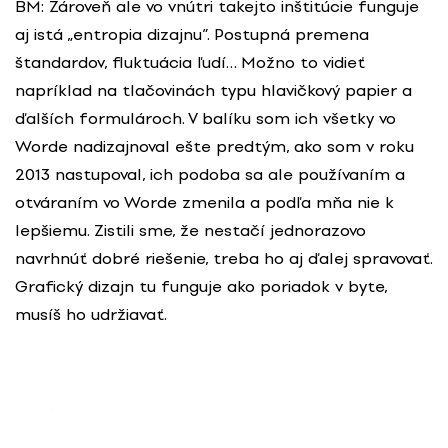
BM: Zároveň ale vo vnútri takejto inštitúcie funguje
aj istá „entropia dizajnu”. Postupná premena
štandardov, fluktuácia ľudí… Možno to vidieť
napríklad na tlačovinách typu hlavičkový papier a
ďalších formulároch. V balíku som ich všetky vo
Worde nadizajnoval ešte predtým, ako som v roku
2013 nastupoval, ich podoba sa ale používaním a
otváraním vo Worde zmenila a podľa mňa nie k
lepšiemu. Zistili sme, že nestačí jednorazovo
navrhnúť dobré riešenie, treba ho aj ďalej spravovať.
Grafický dizajn tu funguje ako poriadok v byte,
musíš ho udržiavať.