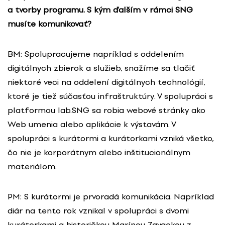
a tvorby programu. S kým ďalším v rámci SNG
musíte komunikovať?
BM: Spolupracujeme napríklad s oddelením
digitálnych zbierok a služieb, snažíme sa tlačiť
niektoré veci na oddelení digitálnych technológií,
ktoré je tiež súčasťou infraštruktúry. V spolupráci s
platformou lab.SNG sa robia webové stránky ako
Web umenia alebo aplikácie k výstavám. V
spolupráci s kurátormi a kurátorkami vzniká všetko,
čo nie je korporátnym alebo inštitucionálnym
materiálom.
PM: S kurátormi je prvoradá komunikácia. Napríklad
diár na tento rok vznikal v spolupráci s dvomi
kurátorkami a historičkou Marínou Zavackou z