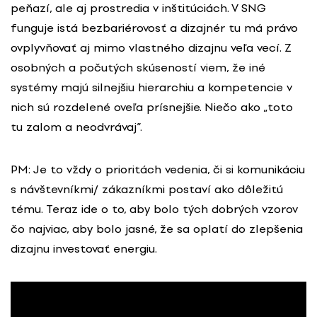
peňazí, ale aj prostredia v inštitúciách. V SNG
funguje istá bezbariérovosť a dizajnér tu má právo
ovplyvňovať aj mimo vlastného dizajnu veľa vecí. Z
osobných a počutých skúseností viem, že iné
systémy majú silnejšiu hierarchiu a kompetencie v
nich sú rozdelené oveľa prísnejšie. Niečo ako „toto
tu zalom a neodvrávaj”.
PM: Je to vždy o prioritách vedenia, či si komunikáciu
s návštevníkmi/ zákazníkmi postaví ako dôležitú
tému. Teraz ide o to, aby bolo tých dobrých vzorov
čo najviac, aby bolo jasné, že sa oplatí do zlepšenia
dizajnu investovať energiu.