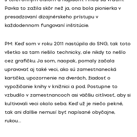
Pavka to zažila skôr než ja, ona bola pionierka v
presadzovaní dizajnérskeho prístupu v
každodennom fungovaní inštitúcie.
PM: Keď som v roku 2011 nastúpila do SNG, tak toto
všetko sa tam riešilo technicky, ale nikdy to nešlo
cez grafičku. Ja som, naopak, pomaly začala
upravovať aj také veci, ako sú zamestnanecká
kartička, upozornenie na dverách, žiadosť o
vypožičanie knihy v knižnici a pod. Postupne to
vzbudilo v zamestnancoch asi väčšiu citlivosť, aby si
kultivovali veci okolo seba. Keď už je niečo pekné,
tak ani ďalšie nemusí byť napísané obyčajne,
rukou…