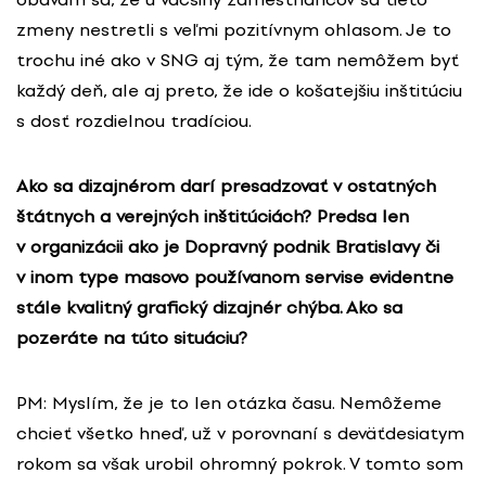
zmeny nestretli s veľmi pozitívnym ohlasom. Je to
trochu iné ako v SNG aj tým, že tam nemôžem byť
každý deň, ale aj preto, že ide o košatejšiu inštitúciu
s dosť rozdielnou tradíciou.
Ako sa dizajnérom darí presadzovať v ostatných
štátnych a verejných inštitúciách? Predsa len
v organizácii ako je Dopravný podnik Bratislavy či
v inom type masovo používanom servise evidentne
stále kvalitný grafický dizajnér chýba. Ako sa
pozeráte na túto situáciu?
PM: Myslím, že je to len otázka času. Nemôžeme
chcieť všetko hneď, už v porovnaní s deväťdesiatym
rokom sa však urobil ohromný pokrok. V tomto som