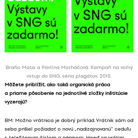
Braňo Matis a Pavlína Morháčová: Kampaň na voľný
vstup do SNG, séria plagátov, 2015.
Môžete priblížiť, ako taká organická práca
a priame pôsobenie na jednotlivé zložky inštitúcie
vyzerajú?
BM: Možno vrátnica je dobrý príklad. Vrátnik sám od
seba prišiel požiadať o novú „nadizajnovanú“ ceduľu
s telefónnym číslom a nápisom: Hneď sa vrátim.