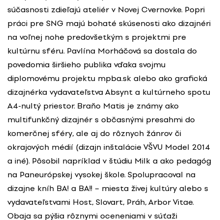
súčasnosti zdieľajú ateliér v Novej Cvernovke. Popri
práci pre SNG majú bohaté skúsenosti ako dizajnéri
na voľnej nohe predovšetkým s projektmi pre
kultúrnu sféru. Pavlína Morháčová sa dostala do
povedomia širšieho publika vďaka svojmu
diplomovému projektu mpba.sk alebo ako grafická
dizajnérka vydavateľstva Absynt a kultúrneho spotu
A4-nultý priestor. Braňo Matis je známy ako
multifunkčný dizajnér s občasnými presahmi do
komerčnej sféry, ale aj do rôznych žánrov či
okrajových médií (dizajn inštalácie VŠVU Model 2014
a iné). Pôsobil napríklad v štúdiu Milk a ako pedagóg
na Paneurópskej vysokej škole. Spolupracoval na
dizajne kníh BA! a BA!! – miesta živej kultúry alebo s
vydavateľstvami Host, Slovart, Práh, Arbor Vitae.
Obaja sa pýšia rôznymi oceneniami v súťaži