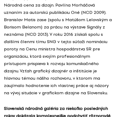
Národná cena za dizajn. Pavlína Morháčová
uznaním za autorskú publikáciu Oné (NCD 2009).
Branislav Matis zase (spolu s Matúšom Lelovským a
Borisom Belanom) za prácu na výstave Signály z
neznáma (NCD 2013). V roku 2016 získali spolu s
ďalšími členmi tímu SNG v tejto súťaži nomináciu
poroty na Cenu ministra hospodárstva SR pre
organizáciu, ktorá svojím profesionálnym
prístupom prispieva k rozvoju komunikačného
dizajnu. Vzťah grafický dizajnér a inštitúcie je
hlavnou témou nášho rozhovoru, v ktorom ma
zaujímalo hodnotenie ich vlastnej práce aj názory
na vývoj situácie v grafickom dizajne na Slovensku.
Slovenská národná galéria za niekoľko posledných
rokov dokázala komplexnejšie podchytiť rôznorodé