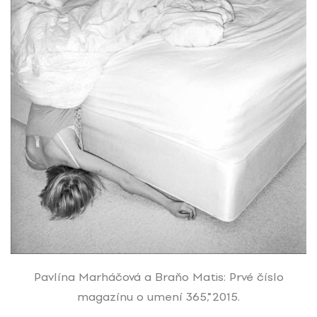
Pavlína Marháčová a Braňo Matis: Prvé číslo
magazínu o umení 365˚, 2015.