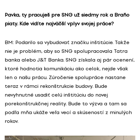
Pavka, ty pracuješ pre SNG už siedmy rok a Braňo
piaty. Kde vidíte najväčší vplyv svojej práce?
BM: Podarilo sa vybudovať značku inštitúcie. Takže
nie je problém, aby so SNG spolupracovala Tatra
banka alebo J&T Banka. SNG získala aj pár ocenení,
ktoré hodnotia komunikáciu ako celok, nejde však
len o našu prácu. Zúročenie spolupráce nastane
teraz v rámci rekonštrukcie budovy. Bude
nevyhnutné usadiť celú inštitúciu do novej
porekonštrukčnej reality. Bude to výzva a tam sa
podľa mňa ukáže veľa vecí a skúseností z minulých
rokov.