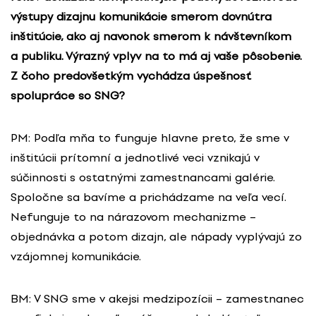
výstupy dizajnu komunikácie smerom dovnútra
inštitúcie, ako aj navonok smerom k návštevníkom
a publiku. Výrazný vplyv na to má aj vaše pôsobenie.
Z čoho predovšetkým vychádza úspešnosť
spolupráce so SNG?
PM: Podľa mňa to funguje hlavne preto, že sme v
inštitúcii prítomní a jednotlivé veci vznikajú v
súčinnosti s ostatnými zamestnancami galérie.
Spoločne sa bavíme a prichádzame na veľa vecí.
Nefunguje to na nárazovom mechanizme –
objednávka a potom dizajn, ale nápady vyplývajú zo
vzájomnej komunikácie.
BM: V SNG sme v akejsi medzipozícii – zamestnanec