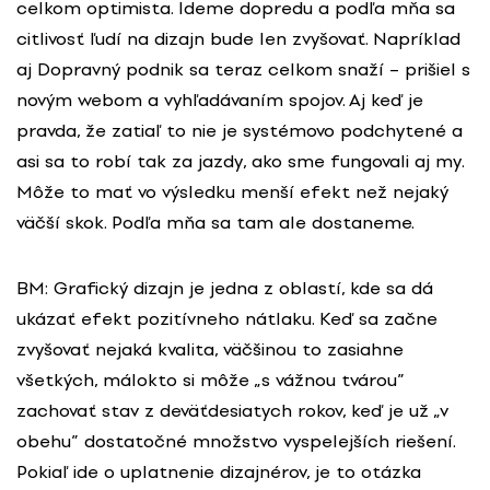
celkom optimista. Ideme dopredu a podľa mňa sa
citlivosť ľudí na dizajn bude len zvyšovať. Napríklad
aj Dopravný podnik sa teraz celkom snaží – prišiel s
novým webom a vyhľadávaním spojov. Aj keď je
pravda, že zatiaľ to nie je systémovo podchytené a
asi sa to robí tak za jazdy, ako sme fungovali aj my.
Môže to mať vo výsledku menší efekt než nejaký
väčší skok. Podľa mňa sa tam ale dostaneme.
BM: Grafický dizajn je jedna z oblastí, kde sa dá
ukázať efekt pozitívneho nátlaku. Keď sa začne
zvyšovať nejaká kvalita, väčšinou to zasiahne
všetkých, málokto si môže „s vážnou tvárou”
zachovať stav z deväťdesiatych rokov, keď je už „v
obehu” dostatočné množstvo vyspelejších riešení.
Pokiaľ ide o uplatnenie dizajnérov, je to otázka