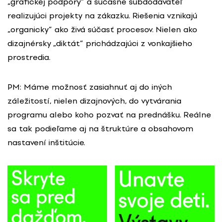
„grafickej podpory” a súčasne subdodávateľ
realizujúci projekty na zákazku. Riešenia vznikajú
„organicky” ako živá súčasť procesov. Nielen ako
dizajnérsky „diktát” prichádzajúci z vonkajšieho
prostredia.
PM: Máme možnosť zasiahnuť aj do iných
záležitostí, nielen dizajnových, do vytvárania
programu alebo koho pozvať na prednášku. Reálne
sa tak podieľame aj na štruktúre a obsahovom
nastavení inštitúcie.