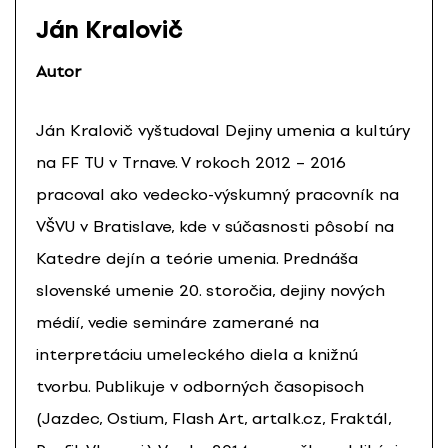
Ján Kralovič
Autor
Ján Kralovič vyštudoval Dejiny umenia a kultúry
na FF TU v Trnave. V rokoch 2012 – 2016
pracoval ako vedecko-výskumný pracovník na
VŠVU v Bratislave, kde v súčasnosti pôsobí na
Katedre dejín a teórie umenia. Prednáša
slovenské umenie 20. storočia, dejiny nových
médií, vedie semináre zamerané na
interpretáciu umeleckého diela a knižnú
tvorbu. Publikuje v odborných časopisoch
(Jazdec, Ostium, Flash Art, artalk.cz, Fraktál,