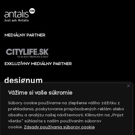
MEDIÁLNY PARTNER
EXKLUZÍVNY MEDIÁLNY PARTNER
Vážime si vaše súkromie
Súbory cookie používame na zlepšenie vášho zážitku z
prehliadania, poskytovanie prispôsobených reklám alebo
© 2010 - 2026 Slovenské centrum dizajnu, Všetky
obsahu a analýzu našej návštevnosti. Kliknutím na „Prijať
práva vyhradené
všetko“ súhlasíte s naším používaním súborov
cookie.
Zásady používania súborov cookie