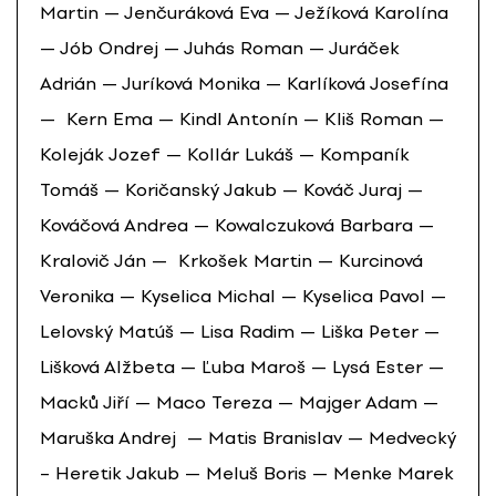
Martin — Jenčuráková Eva — Ježíková Karolína
— Jób Ondrej — Juhás Roman — Juráček
Adrián — Juríková Monika — Karlíková Josefína
— Kern Ema — Kindl Antonín — Kliš Roman —
Koleják Jozef — Kollár Lukáš — Kompaník
Tomáš — Koričanský Jakub — Kováč Juraj —
Kováčová Andrea — Kowalczuková Barbara —
Kralovič Ján — Krkošek Martin — Kurcinová
Veronika — Kyselica Michal — Kyselica Pavol —
Lelovský Matúš — Lisa Radim — Liška Peter —
Lišková Alžbeta — Ľuba Maroš — Lysá Ester —
Macků Jiří — Maco Tereza — Majger Adam —
Maruška Andrej — Matis Branislav — Medvecký
– Heretik Jakub — Meluš Boris — Menke Marek