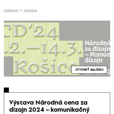
P
r
Udalosti
Výstavy
e
s
k
o
č
i
ť
n
a
o
OTVORIŤ GALÉRIU
b
s
a
h
Výstava Národná cena za
dizajn 2024 – komunikačný