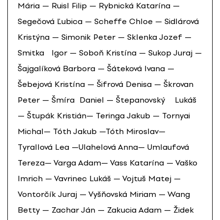
Mária — Ruisl Filip — Rybnická Katarína —
Segečová Ľubica — Scheffe Chloe — Sidlárová
Kristýna — Simonik Peter — Sklenka Jozef —
Smitka Igor — Soboň Kristína — Sukop Juraj —
Šajgalíková Barbora — Šáteková Ivana —
Šebejová Kristína — Šifrová Denisa — Škrovan
Peter — Šmíra Daniel — Štepanovský Lukáš
— Štupák Kristián— Teringa Jakub — Tornyai
Michal— Tóth Jakub —Tóth Miroslav—
Tyrallová Lea —Ulahelová Anna— Umlaufová
Tereza— Varga Adam— Vass Katarína — Vaško
Imrich — Vavrinec Lukáš — Vojtuš Matej —
Vontorčík Juraj — Vyšňovská Miriam — Wang
Betty — Zachar Ján — Zakucia Adam — Židek