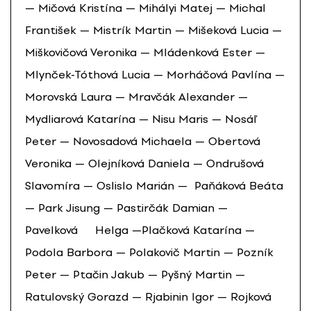
— Mičová Kristína — Mihályi Matej — Michal
František — Mistrík Martin — Mišeková Lucia —
Miškovičová Veronika — Mládenková Ester —
Mlynček-Tóthová Lucia — Morháčová Pavlína —
Morovská Laura — Mravčák Alexander —
Mydliarová Katarína — Nisu Maris — Nosáľ
Peter — Novosadová Michaela — Obertová
Veronika — Olejníková Daniela — Ondrušová
Slavomíra — Oslislo Marián —
Paňáková Beáta
— Park Jisung — Pastirčák Damian —
Pavelková Helga —Plačková Katarína —
Podola Barbora — Polakovič Martin — Pozník
Peter — Ptačin Jakub — Pyšný Martin —
Ratulovský Gorazd — Rjabinin Igor — Rojková