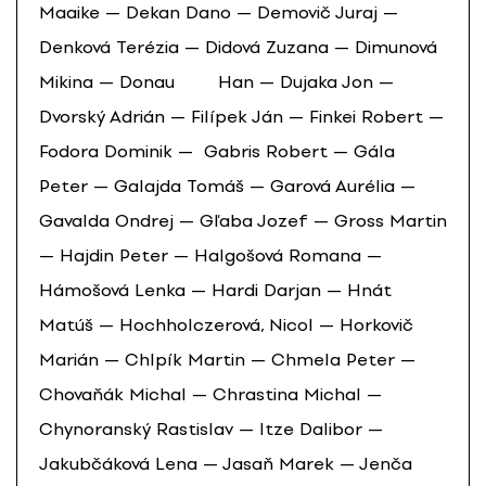
Maaike — Dekan Dano — Demovič Juraj —
Denková Terézia — Didová Zuzana — Dimunová
Mikina — Donau Han — Dujaka Jon —
Dvorský Adrián — Filípek Ján — Finkei Robert —
Fodora Dominik — Gabris Robert — Gála
Peter — Galajda Tomáš — Garová Aurélia —
Gavalda Ondrej — Gľaba Jozef — Gross Martin
— Hajdin Peter — Halgošová Romana —
Hámošová Lenka — Hardi Darjan — Hnát
Matúš — Hochholczerová, Nicol — Horkovič
Marián — Chlpík Martin — Chmela Peter —
Chovaňák Michal — Chrastina Michal —
Chynoranský Rastislav — Itze Dalibor —
Jakubčáková Lena — Jasaň Marek — Jenča