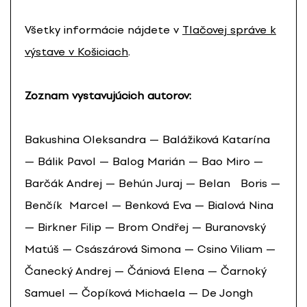
Všetky informácie nájdete v
Tlačovej správe k
výstave v Košiciach
.
Zoznam vystavujúcich autorov:
Bakushina Oleksandra — Balážiková Katarína
— Bálik Pavol — Balog Marián — Bao Miro —
Barčák Andrej — Behún Juraj — Belan Boris —
Benčík Marcel — Benková Eva — Bialová Nina
— Birkner Filip — Brom Ondřej — Buranovský
Matúš — Császárová Simona — Csino Viliam —
Čanecký Andrej — Čániová Elena — Čarnoký
Samuel — Čopíková Michaela — De Jongh