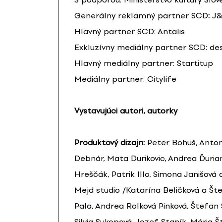
Generálny reklamný partner SCD
:
J&
Hlavný partner SCD: Antalis
Exkluzívny mediálny partner SCD: de
Hlavný mediálny partner: Startitup
Mediálny partner: Citylife
Vystavujúci autori, autorky
Produktový dizajn:
Peter Bohuš, Anton
Debnár, Mata Durikovic, Andrea Ďurian
Hreščák, Patrik Illo, Simona Janišová 
Mejd studio /Katarína Beličková a Šte
Pala, Andrea Rolková Pinková, Štefan
Silvia Sukopová, Jozef Staník, Mária Š