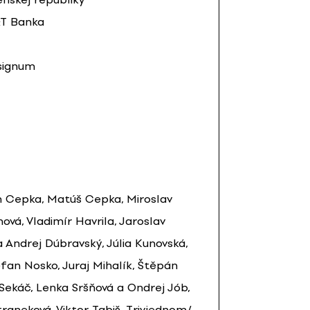
T Banka
signum
 Cepka, Matúš Cepka, Miroslav
ová, Vladimír Havrila, Jaroslav
a Andrej Dúbravský, Júlia Kunovská,
fan Nosko, Juraj Mihalík, Štěpán
 Sekáč, Lenka Sršňová a Ondrej Jób,
traneková, Viktor Tabiš, Trivjednom/