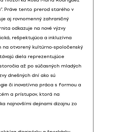
. Práve tento prerod starého v
uje aj rovnomenný zahraničný
nita odkazuje na nové výzvy
ická, rešpektujúca a inkluzívna
m na otvorený kultúrno-spoločenský
távajú diela reprezentujúce
 storočia až po súčasných mladých
ýzvy dnešných dní ako sú
ógie či inovatívna práca s formou a
tém a prístupov, ktorá na
ka najnovšími dejinami dizajnu zo
ektúra dizajnérky a šperkárky