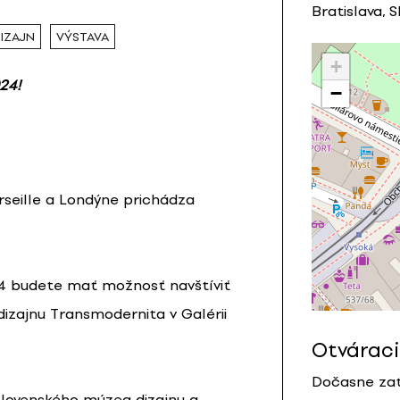
Bratislava, 
IZAJN
VÝSTAVA
+
24!
−
arseille a Londýne prichádza
24 budete mať možnosť navštíviť
izajnu Transmodernita v Galérii
Otváraci
Dočasne zat
Slovenského múzea dizajnu a