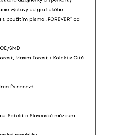
anie výstavy od grafického
u s použitím písma „FOREVER“ od
 SCD/SMD
orest, Maxim Forest / Kolektiv Cité
drea Ďurianová
jnu, Satelit a Slovenské múzeum
enskej republiky