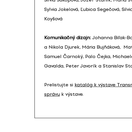
Sylvia Jokelová, Ľubica Segečová, Silvi
Koyšová
Komunikačný dizajn:
Johanna Biľak-Bal
a Nikola Djurek, Mária Bujňáková, Mat
Samuel Čarnoký, Palo Čejka, Michaela
Gavalda, Peter Javorík a Stanislav St
Prelistujte si
katalóg k výstave Tran
správu
k výstave.