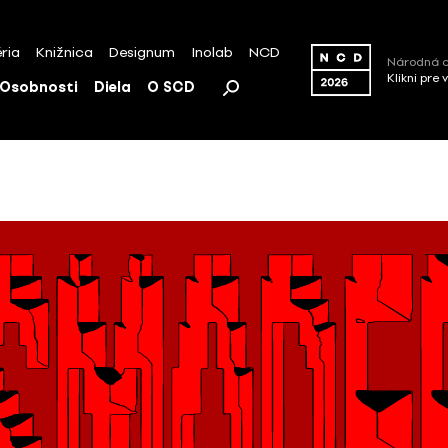
ria
Knižnica
Designum
Inolab
NCD
Národná c
Klikni pre 
Osobnosti
Diela
O SCD