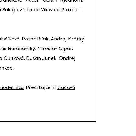
a Sukopová, Linda Viková a Patrícia
ušíková, Peter Biľak, Andrej Krátky
úš Buranovský, Miroslav Cipár,
 Čulíková, Dušan Junek, Ondrej
ankoci
smodernita
. Prečítajte si
tlačovú