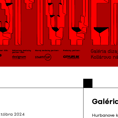
Galéria
któbra 2024
Hurbanove ka