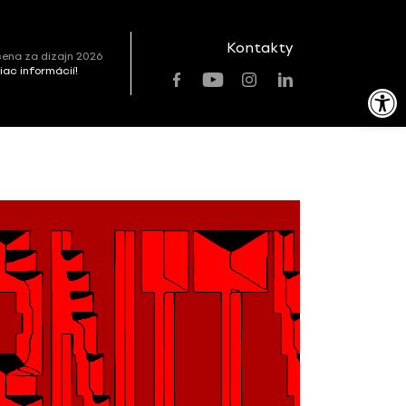
Kontakty
ena za dizajn 2026
viac informácií!
Open toolbar