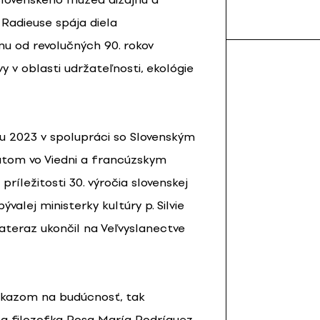
Radieuse spája diela
u od revolučných 90. rokov
 v oblasti udržateľnosti, ekológie
ku 2023 v spolupráci so Slovenským
tútom vo Viedni a francúzskym
ríležitosti 30. výročia slovenskej
valej ministerky kultúry p. Silvie
ateraz ukončil na Veľvyslanectve
odkazom na budúcnosť, tak
 a filozofka Rosa María Rodríguez