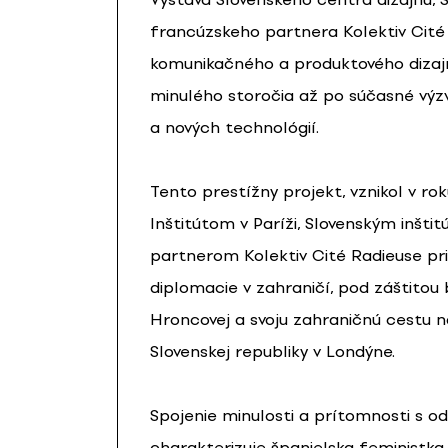
francúzskeho partnera Kolektiv Cité 
komunikačného a produktového dizajn
minulého storočia až po súčasné výzvy
a nových technológií.
Tento prestížny projekt, vznikol v ro
Inštitútom v Paríži, Slovenským inšti
partnerom Kolektiv Cité Radieuse pri p
diplomacie v zahraničí, pod záštitou bý
Hroncovej a svoju zahraničnú cestu n
Slovenskej republiky v Londýne.
Spojenie minulosti a prítomnosti s 
charakterizuje španielska feministka