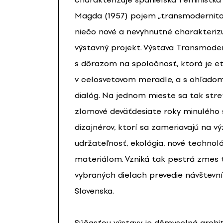
Magda (1957) pojem „transmodernita“
niečo nové a nevyhnutné charakteriz
výstavný projekt. Výstava Transmoder
s dôrazom na spoločnosť, ktorá je et
v celosvetovom meradle, a s ohľado
dialóg. Na jednom mieste sa tak stre
zlomové deväťdesiate roky minulého
dizajnérov, ktorí sa zameriavajú na v
udržateľnosť, ekológia, nové technol
materiálom. Vzniká tak pestrá zmes 
vybraných dielach prevedie návštevní
Slovenska.
Súčasťou výstavy je dômyselná archit