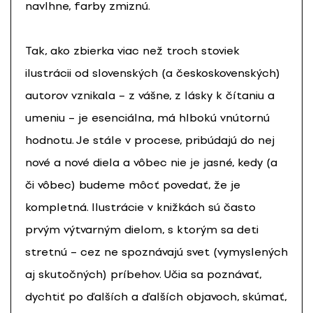
navlhne, farby zmiznú.
Tak, ako zbierka viac než troch stoviek
ilustrácii od slovenských (a českoskovenských)
autorov vznikala – z vášne, z lásky k čítaniu a
umeniu – je esenciálna, má hlbokú vnútornú
hodnotu. Je stále v procese, pribúdajú do nej
nové a nové diela a vôbec nie je jasné, kedy (a
či vôbec) budeme môcť povedať, že je
kompletná. Ilustrácie v knižkách sú často
prvým výtvarným dielom, s ktorým sa deti
stretnú – cez ne spoznávajú svet (vymyslených
aj skutočných) príbehov. Učia sa poznávať,
dychtiť po ďalších a ďalších objavoch, skúmať,