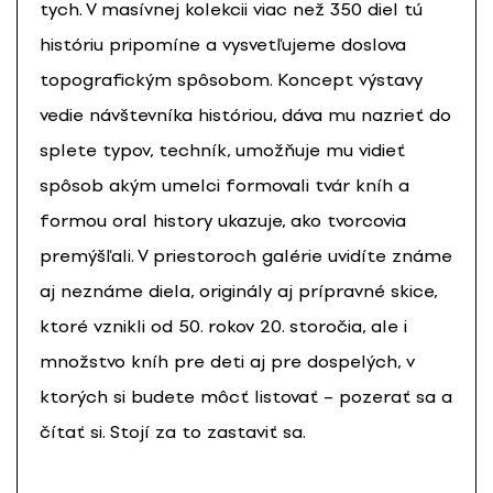
tych. V masívnej kolekcii viac než 350 diel tú
históriu pripomíne a vysvetľujeme doslova
topografickým spôsobom. Koncept výstavy
vedie návštevníka históriou, dáva mu nazrieť do
splete typov, techník, umožňuje mu vidieť
spôsob akým umelci formovali tvár kníh a
formou oral history ukazuje, ako tvorcovia
premýšľali. V priestoroch galérie uvidíte známe
aj neznáme diela, originály aj prípravné skice,
ktoré vznikli od 50. rokov 20. storočia, ale i
množstvo kníh pre deti aj pre dospelých, v
ktorých si budete môcť listovať – pozerať sa a
čítať si. Stojí za to zastaviť sa.