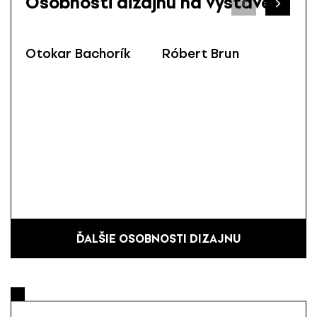
Osobnosti dizajnu na výstave
Otokar Bachorík
Róbert Brun
Mi
ĎALŠIE OSOBNOSTI DIZAJNU