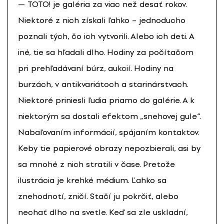
— TOTO! je galéria za viac než desať rokov.
Niektoré z nich získali ľahko – jednoducho
poznali tých, čo ich vytvorili. Alebo ich deti. A
iné, tie sa hľadali dlho. Hodiny za počítačom
pri prehľadávaní búrz, aukcií. Hodiny na
burzách, v antikvariátoch a starinárstvach.
Niektoré priniesli ľudia priamo do galérie. A k
niektorým sa dostali efektom „snehovej gule“.
Nabaľovaním informácií, spájaním kontaktov.
Keby tie papierové obrazy nepozbierali, asi by
sa mnohé z nich stratili v čase. Pretože
ilustrácia je krehké médium. Ľahko sa
znehodnotí, zničí. Stačí ju pokrčiť, alebo
nechať dlho na svetle. Keď sa zle uskladní,