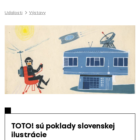
P
r
Udalosti
Výstavy
e
s
k
o
č
i
ť
n
a
o
b
s
a
h
TOTO! sú poklady slovenskej
ilustrácie