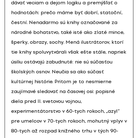
dávať veciam a dejom logiku a premýšľať o
hodnotách: prečo máme byť dobrí, statoční,
čestní. Nenadarmo sú knihy označované za
národné bohatstvo, také isté ako zlaté mince,
šperky, obrazy, sochy. Mená ilustrátorov, ktorí
tie knihy spoluvytvárali však ešte stále, napriek
úsiliu ostávajú zabudnuté: nie sú súčasťou
školských osnov. Neučia sa ako súčasť
kultúrnej histórie. Pritom je to nesmierne
zaujímavé sledovať na časovej osi: popisné
diela pred II. svetovou vojnou,
experimentátorstvo v 60-tych rokoch, „azyl“
pre umelcov v 70-tych rokoch, mohutný vplyv v
80-tych až rozpad knižného trhu v tých 90-