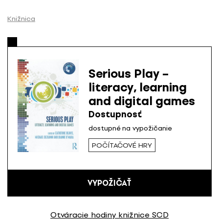
P
r
Knižnica
e
s
k
o
Serious Play –
č
literacy, learning
i
and digital games
ť
n
Dostupnosť
a
dostupné na vypožičanie
o
POČÍTAČOVÉ HRY
b
s
a
h
VYPOŽIČAŤ
Otváracie hodiny knižnice SCD