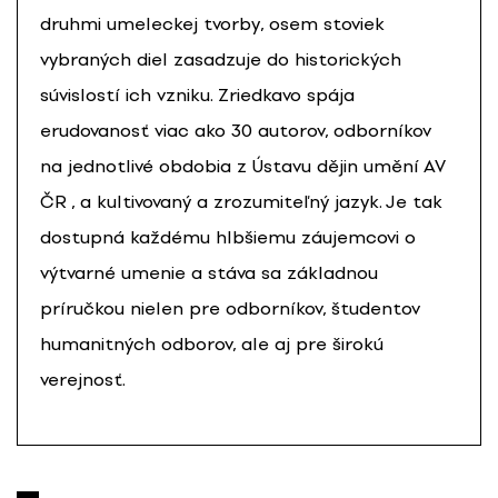
druhmi umeleckej tvorby, osem stoviek
vybraných diel zasadzuje do historických
súvislostí ich vzniku. Zriedkavo spája
erudovanosť viac ako 30 autorov, odborníkov
na jednotlivé obdobia z Ústavu dějin umění AV
ČR , a kultivovaný a zrozumiteľný jazyk. Je tak
dostupná každému hlbšiemu záujemcovi o
výtvarné umenie a stáva sa základnou
príručkou nielen pre odborníkov, študentov
humanitných odborov, ale aj pre širokú
verejnosť.