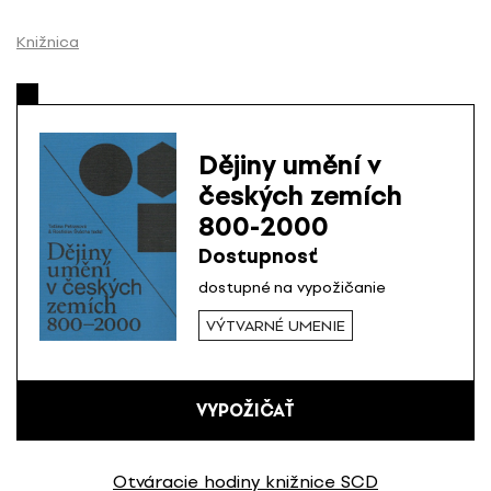
P
r
Knižnica
e
s
k
o
Dějiny umění v
č
českých zemích
i
800-2000
ť
n
Dostupnosť
a
dostupné na vypožičanie
o
VÝTVARNÉ UMENIE
b
s
a
h
VYPOŽIČAŤ
Otváracie hodiny knižnice SCD