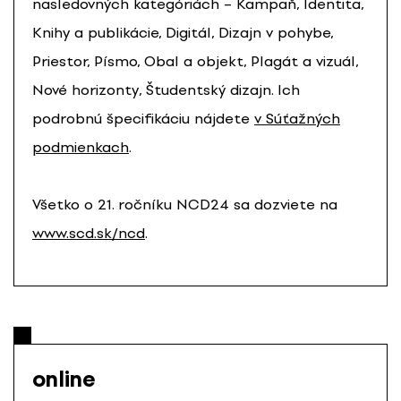
nasledovných kategóriách – Kampaň, Identita,
Knihy a publikácie, Digitál, Dizajn v pohybe,
Priestor, Písmo, Obal a objekt, Plagát a vizuál,
Nové horizonty, Študentský dizajn. Ich
podrobnú špecifikáciu nájdete
v Súťažných
podmienkach
.
Všetko o 21. ročníku NCD24 sa dozviete na
www.scd.sk/ncd
.
online