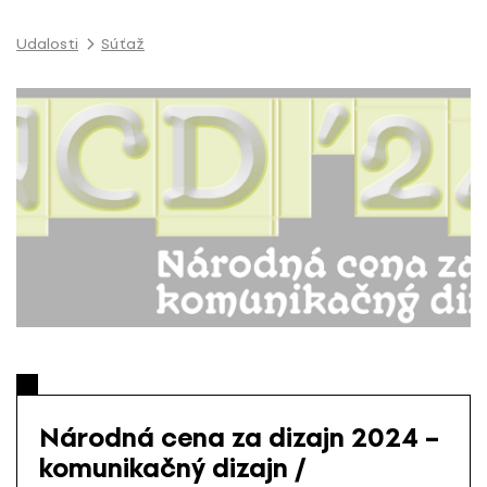
P
r
Udalosti
Súťaž
e
s
k
o
č
i
ť
n
a
o
b
s
a
h
Národná cena za dizajn 2024 –
komunikačný dizajn /