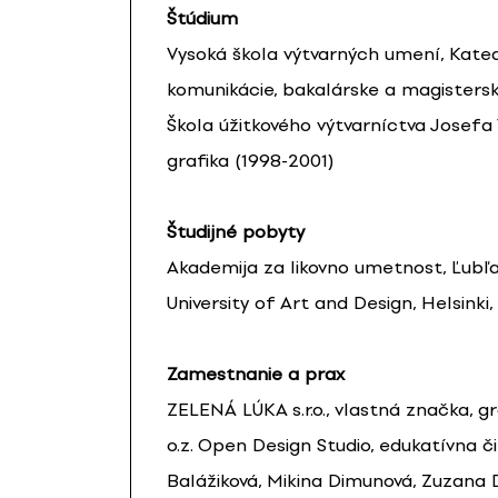
Štúdium
Vysoká škola výtvarných umení, Katedr
komunikácie, bakalárske a magisters
Škola úžitkového výtvarníctva Josefa
grafika (1998-2001)
Študijné pobyty
Akademija za likovno umetnost, Ľubľa
University of Art and Design, Helsinki
Zamestnanie a prax
ZELENÁ LÚKA s.r.o., vlastná značka, gr
o.z. Open Design Studio, edukatívna č
Balážiková, Mikina Dimunová, Zuzana 