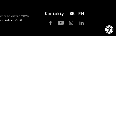
Kontakty
SK
EN
ena za dizajn 2026
viac informácií!
Open toolbar