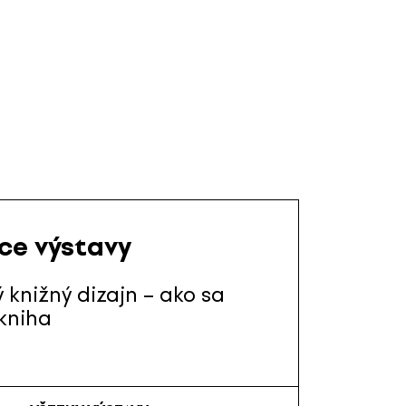
ace výstavy
 knižný dizajn – ako sa
kniha