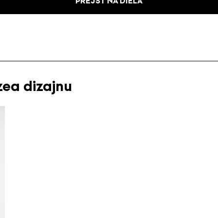
PREJSŤ NA DIELA
zea dizajnu