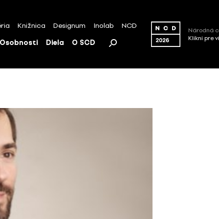
ria
Knižnica
Designum
Inolab
NCD
Národná c
Klikni pre 
Osobnosti
Diela
O SCD