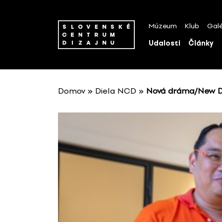
P
r
Múzeum
Klub
Galé
e
s
Udalosti
Články
k
o
č
i
Domov
»
Diela NCD
»
Nová dráma/New 
ť
n
a
o
b
s
a
h