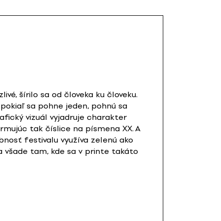
vé, šírilo sa od človeka ku človeku.
 pokiaľ sa pohne jeden, pohnú sa
fický vizuál vyjadruje charakter
formujúc tak číslice na písmena XX. A
nosť festivalu využíva zelenú ako
a všade tam, kde sa v printe takáto