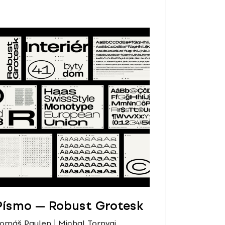
Písmo — Robust Grotesk
omáš Paulen
Michal Tornyai