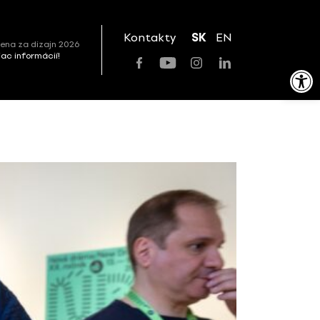
Kontakty
SK
EN
ena za dizajn 2026
viac informácií!
Open toolbar