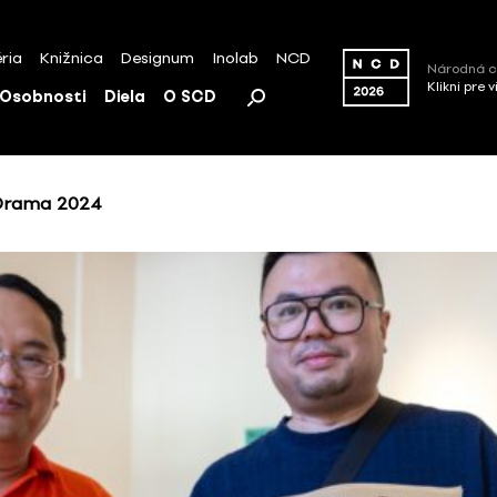
ria
Knižnica
Designum
Inolab
NCD
Národná c
Klikni pre 
Osobnosti
Diela
O SCD
Drama 2024