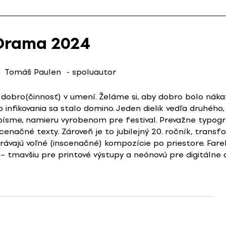
Drama 2024
Tomáš Paulen
- spoluautor
 dobro(činnosť) v umení. Želáme si, aby dobro bolo nákazli
nfikovania sa stalo domino. Jeden dielik vedľa druhého,
ísme, namieru vyrobenom pre festival. Prevažne typogra
scenačné texty. Zároveň je to jubilejný 20. ročník, trans
ávajú voľné (inscenačné) kompozície po priestore. Fareb
– tmavšiu pre printové výstupy a neónovú pre digitálne 