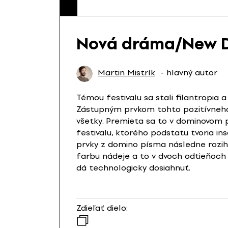
Nová dráma/New 
Martin Mistrík
- hlavný autor
Témou festivalu sa stali filantropia a
Zástupným prvkom tohto pozitívneho i
všetky. Premieta sa to v dominovom p
festivalu, ktorého podstatu tvoria in
prvky z domino písma následne rozihr
farbu nádeje a to v dvoch odtieňoch 
dá technologicky dosiahnuť.
Zdieľať dielo: