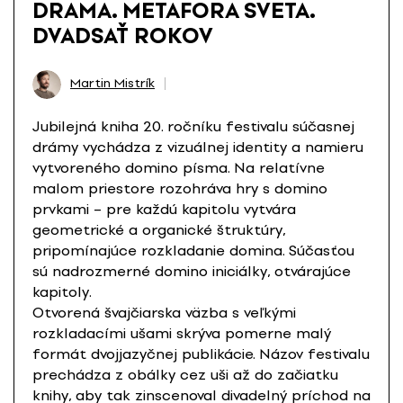
DRAMA. METAFORA SVETA.
DVADSAŤ ROKOV
Martin Mistrík
Jubilejná kniha 20. ročníku festivalu súčasnej
drámy vychádza z vizuálnej identity a namieru
vytvoreného domino písma. Na relatívne
malom priestore rozohráva hry s domino
prvkami – pre každú kapitolu vytvára
geometrické a organické štruktúry,
pripomínajúce rozkladanie domina. Súčasťou
sú nadrozmerné domino iniciálky, otvárajúce
kapitoly.
Otvorená švajčiarska väzba s veľkými
rozkladacími ušami skrýva pomerne malý
formát dvojjazyčnej publikácie. Názov festivalu
prechádza z obálky cez uši až do začiatku
knihy, aby tak zinscenoval divadelný príchod na