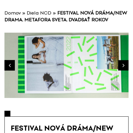
P
r
Domov
»
Diela NCD
»
FESTIVAL NOVÁ DRÁMA/NEW
e
DRAMA. METAFORA SVETA. DVADSAŤ ROKOV
s
k
o
č
i
ť
n
a
o
b
s
a
h
FESTIVAL NOVÁ DRÁMA/NEW