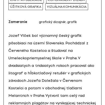
ÚŽITKOVÁ GRAFIKA
VIZUÁLNA KOMUNIKÁCIA
Zameranie
grafický dizajnér, grafik
Jozef Vlček bol významný český grafik
pôsobiaci na území Slovenska. Pochádzal z
Červeného Kostelca a študoval na
Umeleckopriemyselnej škole v Prahe. V
dvadsiatych a tridsiatych rokoch pracoval ako
litograf a hĺbkotlačový retušér v grafických
závodoch Jozefa Doležala v Červenom
Kostelci a potom v obchodnej tlačiarni
Melantrich v Prahe. Vytvoril tam celý rad
reklamných plagátov na vynikajúcej technickej