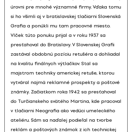
úrovni pre mnohé významné firmy. Vďaka tomu
si ho všimli aj v bratislavskej tlačiarni Slovenská
Grafia a ponúkli mu tam pracovné miesto.
Vlček túto ponuku prijal a v roku 1937 sa
presťahoval do Bratislavy. V Slovenskej Grafii
zastával obdobnú pozíciu retušéra a dohliadal
na kvalitu finálnych výtlačkov. Stal sa
majstrom techniky americkej retuše, ktorou
vytváral najmä reklamné prospekty a poštové
známky. Začiatkom roka 1942 sa presťahoval
do Turčianskeho svätého Martina, kde pracoval
v tlačiarni Neografia ako vedúci umeleckého
ateliéru. Sám sa naďalej podieľal na tvorbe
reklám a poštových známok z ich technickej