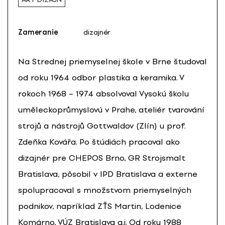
Zameranie
dizajnér
Na Strednej priemyselnej škole v Brne študoval
od roku 1964 odbor plastika a keramika. V
rokoch 1968 – 1974 absolvoval Vysokú školu
uměleckoprůmyslovú v Prahe, ateliér tvarování
strojů a nástrojů Gottwaldov (Zlín) u prof.
Zdeňka Kovářa. Po štúdiách pracoval ako
dizajnér pre CHEPOS Brno, GR Strojsmalt
Bratislava, pôsobil v IPD Bratislava a externe
spolupracoval s množstvom priemyselných
podnikov, napríklad ZŤS Martin, Lodenice
Komárno, VÚZ Bratislava a.i. Od roku 1988