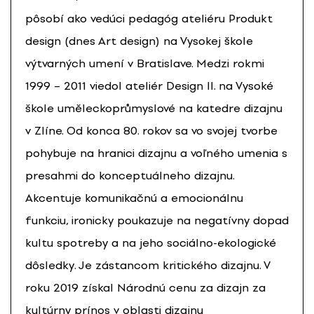
pôsobí ako vedúci pedagóg ateliéru Produkt
design (dnes Art design) na Vysokej škole
výtvarných umení v Bratislave. Medzi rokmi
1999 – 2011 viedol ateliér Design II. na Vysoké
škole uměleckoprůmyslové na katedre dizajnu
v Zlíne. Od konca 80. rokov sa vo svojej tvorbe
pohybuje na hranici dizajnu a voľného umenia s
presahmi do konceptuálneho dizajnu.
Akcentuje komunikačnú a emocionálnu
funkciu, ironicky poukazuje na negatívny dopad
kultu spotreby a na jeho sociálno-ekologické
dôsledky. Je zástancom kritického dizajnu. V
roku 2019 získal Národnú cenu za dizajn za
kultúrny prínos v oblasti dizajnu