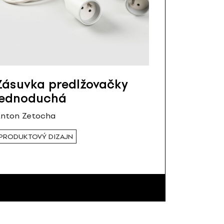
Zásuvka predlžovačky
jednoduchá
nton Zetocha
PRODUKTOVÝ DIZAJN