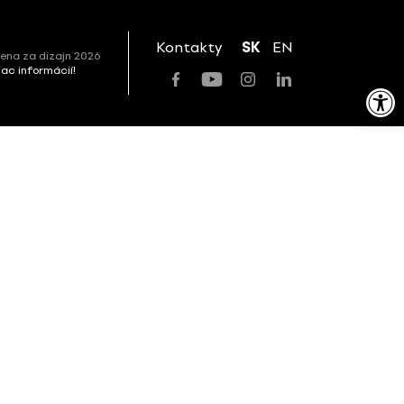
Kontakty
SK
EN
ena za dizajn 2026
viac informácií!
Open toolbar