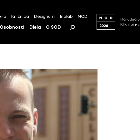
ria
Knižnica
Designum
Inolab
NCD
Národná c
Klikni pre 
Osobnosti
Diela
O SCD