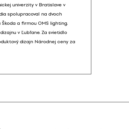
ckej univerzity v Bratislave v
túdia spolupracoval na dvoch
 Škoda a firmou OMS lighting.
izajnu v Ľubľane. Za svietidlo
oduktový dizajn Národnej ceny za