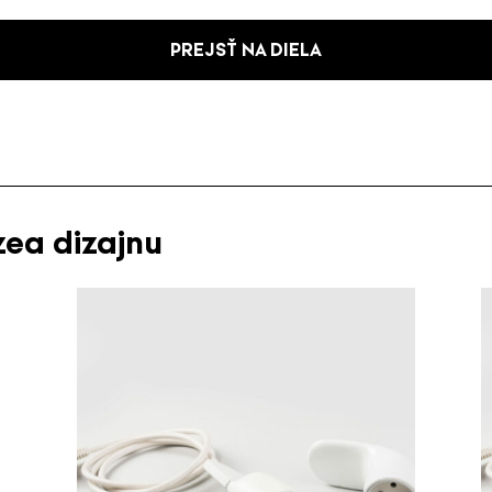
PREJSŤ NA DIELA
zea dizajnu