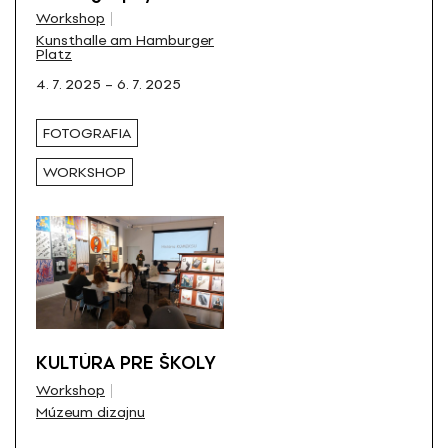
Weapon – Bauhaus,
Všetky
Workshop
Class Struggle and
Kunsthalle am Hamburger
Activism in the Work
Platz
of Irena Blühová
4. 7. 2025 – 6. 7. 2025
FOTOGRAFIA
WORKSHOP
KULTÚRA PRE ŠKOLY
Workshop
Múzeum dizajnu