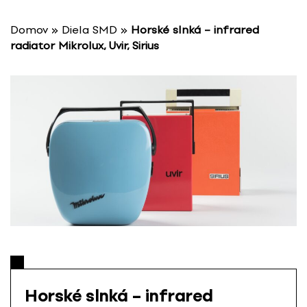
S
k
Domov
»
Diela SMD
»
Horské slnká – infrared
i
radiator Mikrolux, Uvir, Sirius
p
t
o
c
o
n
t
e
n
t
Horské slnká – infrared