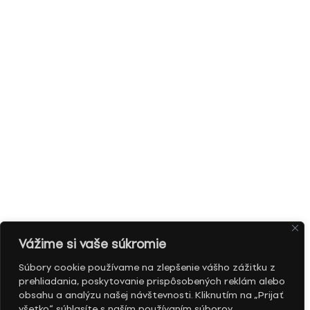
Vážime si vaše súkromie
Súbory cookie používame na zlepšenie vášho zážitku z
prehliadania, poskytovanie prispôsobených reklám alebo
obsahu a analýzu našej návštevnosti. Kliknutím na „Prijať
všetko“ súhlasíte s naším používaním súborov