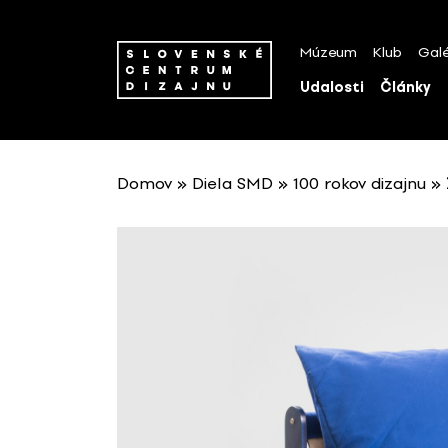
P
r
Múzeum
Klub
Galé
e
s
Udalosti
Články
k
o
č
i
Domov
»
Diela SMD
»
100 rokov dizajnu
»
ť
n
a
o
b
s
a
h