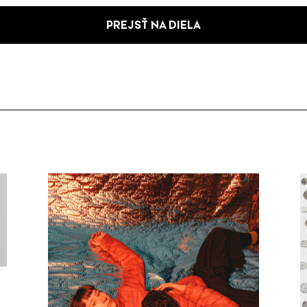
PREJSŤ NA DIELA
ú