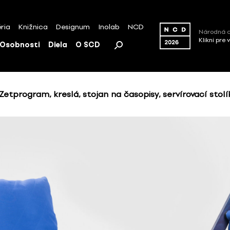
ria
Knižnica
Designum
Inolab
NCD
Národná c
Klikni pre 
Osobnosti
Diela
O SCD
Zetprogram, kreslá, stojan na časopisy, servírovací stolí