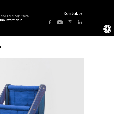
Kontakty
ena za dizajn 2026
viac informácií!
Open toolbar
k