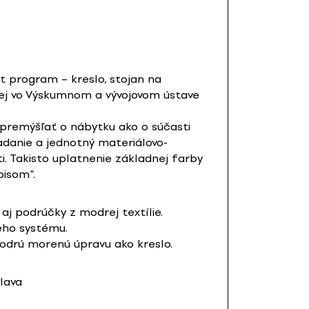
t program – kreslo, stojan na
vskej vo Výskumnom a vývojovom ústave
 premýšľať o nábytku ako o súčasti
adanie a jednotný materiálovo-
i. Takisto uplatnenie základnej farby
pisom“.
 podrúčky z modrej textílie.
eho systému.
modrú morenú úpravu ako kreslo.
lava