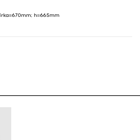
šírka=670mm; h=665mm