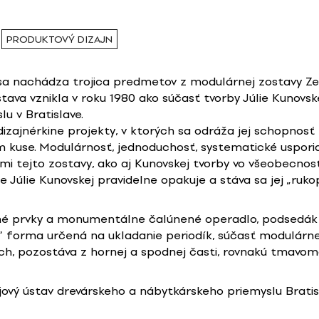
PRODUKTOVÝ DIZAJN
 sa nachádza trojica predmetov z modulárnej zostavy Ze
ostava vznikla v roku 1980 ako súčasť tvorby Júlie Kuno
u v Bratislave.
zajnérkine projekty, v ktorých sa odráža jej schopnosť
m kuse. Modulárnosť, jednoduchosť, systematické uspori
i tejto zostavy, ako aj Kunovskej tvorby vo všeobecnost
be Júlie Kunovskej pravidelne opakuje a stáva sa jej „ruko
 prvky a monumentálne čalúnené operadlo, podsedák aj
á“ forma určená na ukladanie periodík, súčasť modulárn
kach, pozostáva z hornej a spodnej časti, rovnakú tmavo
ový ústav drevárskeho a nábytkárskeho priemyslu Bratis