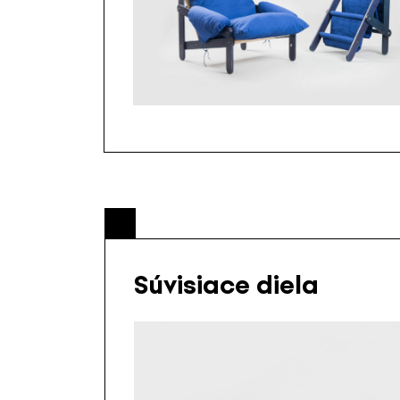
Súvisiace diela