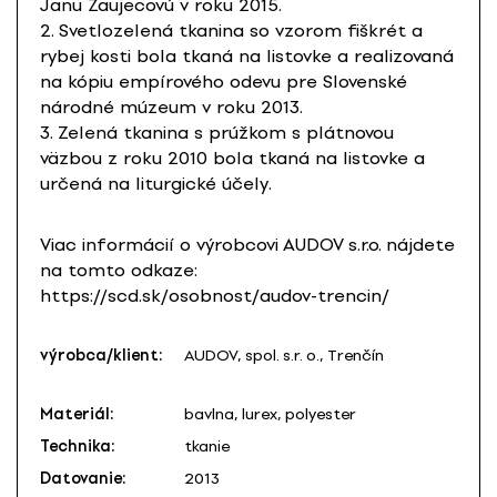
Janu Zaujecovú v roku 2015.
2. Svetlozelená tkanina so vzorom fiškrét a
rybej kosti bola tkaná na listovke a realizovaná
na kópiu empírového odevu pre Slovenské
národné múzeum v roku 2013.
3. Zelená tkanina s prúžkom s plátnovou
väzbou z roku 2010 bola tkaná na listovke a
určená na liturgické účely.
Viac informácií o výrobcovi AUDOV s.r.o. nájdete
na tomto odkaze:
https://scd.sk/osobnost/audov-trencin/
výrobca/klient:
AUDOV, spol. s.r. o., Trenčín
Materiál:
bavlna, lurex, polyester
Technika:
tkanie
Datovanie:
2013