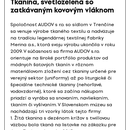
Tkanina, svetlozelená so
zatkávaným kovovým vláknom
Spoločnosť AUDOV s r.o. so sídlom v Trenčíne
sa venuje výrobe tkaného textilu a nadväzuje
na tradíciu legendárnej textilnej fabriky
Merina a.s., ktorá svoju výrobu ukončila v roku
2009. V súčasnosti sa firma AUDOV s.r.o.
orientuje na široké portfólio produktov od
módnych šatových tkanín v rôznom
materiálovom zložení cez tkaniny určené pre
verejný sektor (uniformy) až po liturgické či
špeciálne technické tkaniny (nehorľavé,
vodovzdorné), ktoré sa začína nákupom
priadzí a vyrába sa snovaním, navliekaním,
tkaním či vyšívaním. V Slovenskom múzeu sa
nachádzajú tri vzorky látok tejto firmy:
1. Žltá tkanina s dezénom krížov s twillovou
väzbou bola tkaná na listovke na zákazku pre