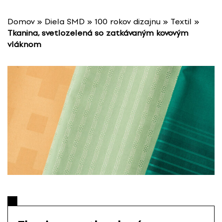
P
r
Domov
»
Diela SMD
»
100 rokov dizajnu
»
Textil
»
e
Tkanina, svetlozelená so zatkávaným kovovým
s
vláknom
k
o
č
i
ť
n
a
o
b
s
a
h