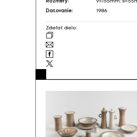
Rozmery:
v=155mm; š=5
Datovanie:
1986
Zdieľať dielo: