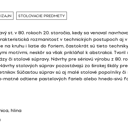
IZAJN
STOLOVACIE PREDMETY
avý st. v 80. rokoch 20. storočia, kedy sa venoval navrhov
rakteristická rozmanitosť v technických postupoch aj v
 na kruhu i liatie do foriem, častokrát sú tieto technik
mi motívmi, neskôr sa však prikláňal k abstrakcii. Tvori
 vázy či stolové súpravy. Návrhy pre sériovú výrobu z 80.
. Návrhy stolových súprav pozostávajú zo širokej škály p
vietnikov. Súčasťou súprav sú aj malé stolové popolníky č
o-matné odtiene pastelových farieb alebo hnedo-sivú f
ica, hlina
u