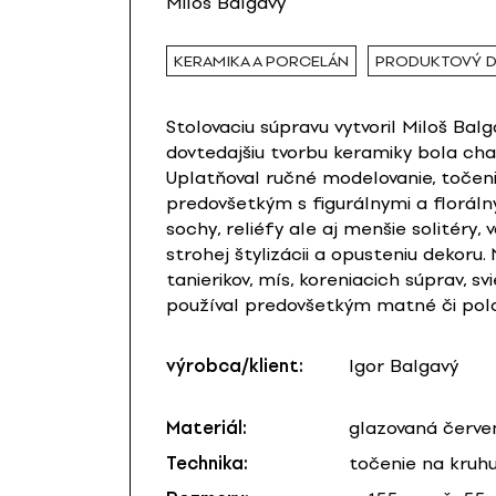
Miloš Balgavý
KERAMIKA A PORCELÁN
PRODUKTOVÝ D
Stolovaciu súpravu vytvoril Miloš Balg
dovtedajšiu tvorbu keramiky bola cha
Uplatňoval ručné modelovanie, točenie
predovšetkým s figurálnymi a florálny
sochy, reliéfy ale aj menšie solitéry,
strohej štylizácii a opusteniu dekoru
tanierikov, mís, koreniacich súprav, s
používal predovšetkým matné či pol
výrobca/klient:
Igor Balgavý
Materiál:
glazovaná červen
Technika:
točenie na kruh