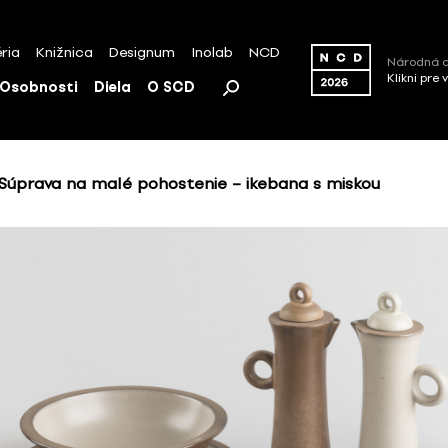
ria
Knižnica
Designum
Inolab
NCD
Národná c
Klikni pre 
Osobnosti
Diela
O SCD
Súprava na malé pohostenie – ikebana s miskou