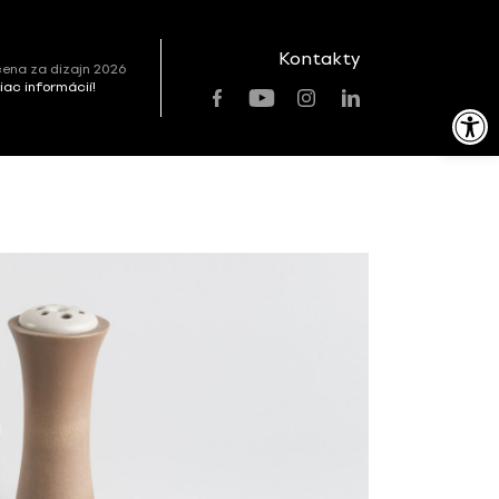
Kontakty
ena za dizajn 2026
viac informácií!
Open toolbar