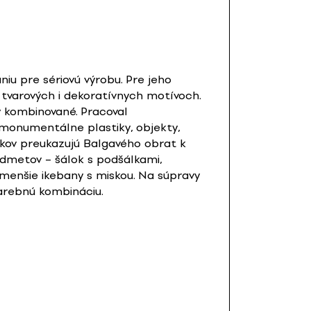
aniu pre sériovú výrobu. Pre jeho
 tvarových i dekoratívnych motívoch.
y kombinované. Pracoval
l monumentálne plastiky, objekty,
 rokov preukazujú Balgavého obrat k
redmetov – šálok s podšálkami,
i menšie ikebany s miskou. Na súpravy
arebnú kombináciu.