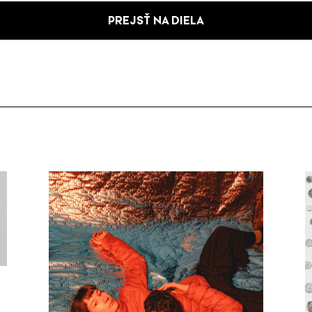
PREJSŤ NA DIELA
ú