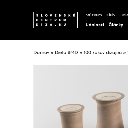
P
r
Múzeum
Klub
Galé
e
s
Udalosti
Články
k
o
č
i
Domov
»
Diela SMD
»
100 rokov dizajnu
»
ť
n
a
o
b
s
a
h