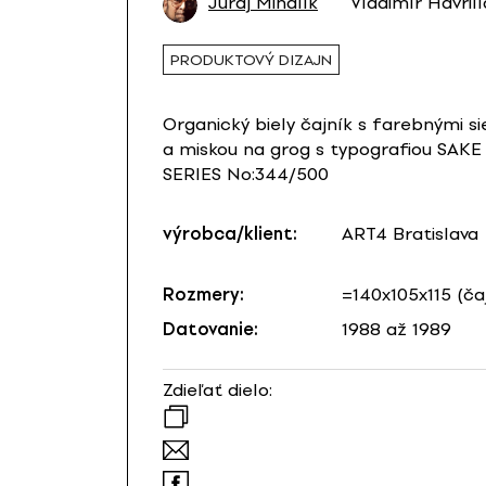
Juraj Mihalík
Vladimír Havrill
PRODUKTOVÝ DIZAJN
Organický biely čajník s farebnými
a miskou na grog s typografiou SAK
SERIES No:344/500
výrobca/klient:
ART4 Bratislava
Rozmery:
=140x105x115 (ča
Datovanie:
1988 až 1989
Zdieľať dielo: