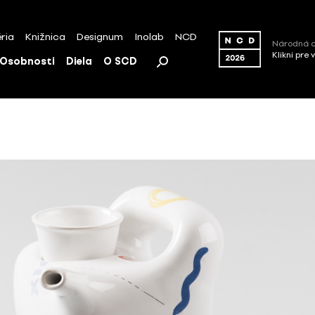
ria
Knižnica
Designum
Inolab
NCD
Národná c
Klikni pre 
Osobnosti
Diela
O SCD