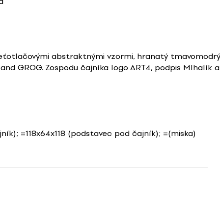
a
 sieťotlačovými abstraktnými vzormi, hranatý tmavomo
E and GROG. Zospodu čajníka logo ART4, podpis MIhalík
jník); =118x64x118 (podstavec pod čajník); =(miska)