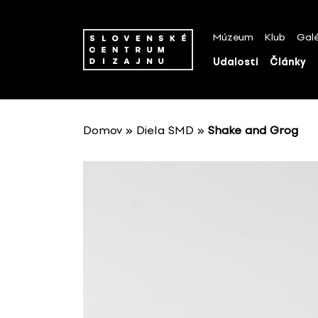
P
r
Múzeum
Klub
Galé
e
s
Udalosti
Články
k
o
č
i
Domov
»
Diela SMD
»
Shake and Grog
ť
n
a
o
b
s
a
h