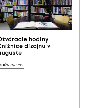
Otváracie hodiny
Knižnice dizajnu v
auguste
KNIŽNICA SCD