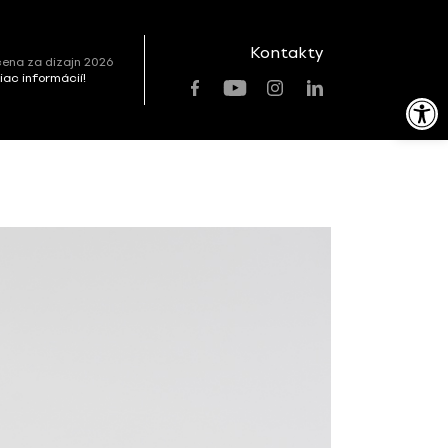
Kontakty
ena za dizajn 2026
viac informácií!
Open toolbar