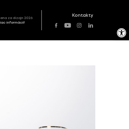
Kontakty
ena za dizajn 2026
viac informácií!
Open toolbar