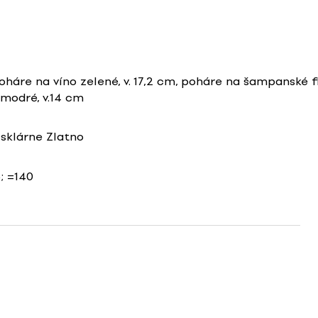
oháre na víno zelené, v. 17,2 cm, poháre na šampanské fl
 modré, v.14 cm
 sklárne Zlatno
5; =140