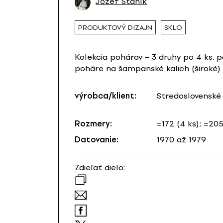
Jozef Staník
PRODUKTOVÝ DIZAJN
SKLO
Kolekcia pohárov – 3 druhy po 4 ks, p
poháre na šampanské kalich (široké)
výrobca/klient:
Stredoslovenské
Rozmery:
=172 (4 ks); =20
Datovanie:
1970 až 1979
Zdieľať dielo: