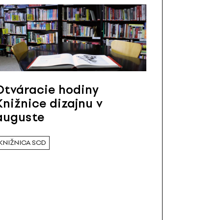
Otváracie hodiny
Knižnice dizajnu v
auguste
KNIŽNICA SCD