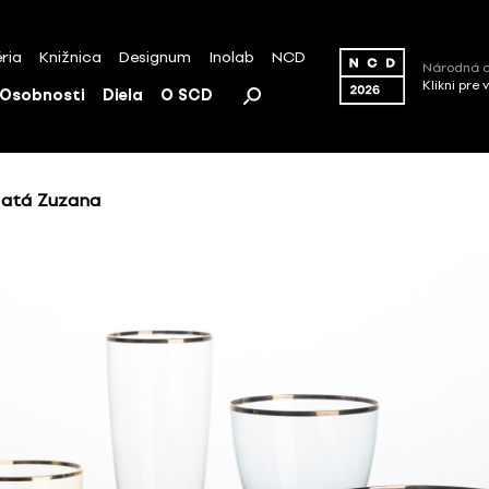
ria
Knižnica
Designum
Inolab
NCD
Národná c
Klikni pre 
Osobnosti
Diela
O SCD
latá Zuzana