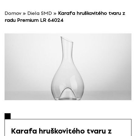
P
r
Domov
»
Diela SMD
»
Karafa hruškovitého tvaru z
e
radu Premium LR 64024
s
k
o
č
i
ť
n
a
o
b
s
a
h
Karafa hruškovitého tvaru z