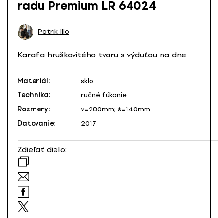
radu Premium LR 64024
Patrik Illo
Karafa hruškovitého tvaru s výduťou na dne
Materiál:
sklo
Technika:
ručné fúkanie
Rozmery:
v=280mm; š=140mm
Datovanie:
2017
Zdieľať dielo: