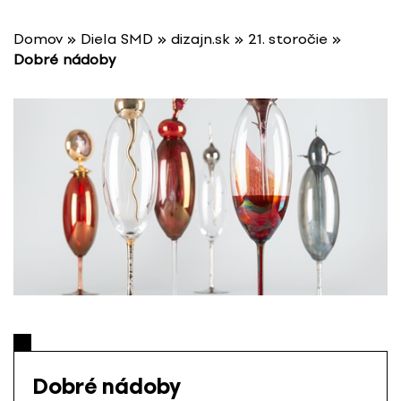
P
r
Domov
»
Diela SMD
»
dizajn.sk
»
21. storočie
»
e
Dobré nádoby
s
k
o
č
i
ť
n
a
o
b
s
a
h
Dobré nádoby