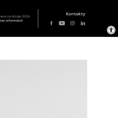
Kontakty
ena za dizajn 2026
viac informácií!
Open toolbar