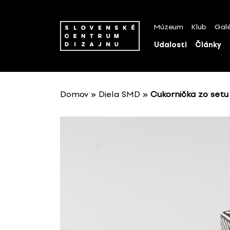
P
r
Múzeum
Klub
Galé
e
s
Udalosti
Články
k
o
č
i
Domov
»
Diela SMD
»
Cukornička zo setu
ť
n
a
o
b
s
a
h