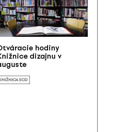
Otváracie hodiny
Knižnice dizajnu v
auguste
KNIŽNICA SCD