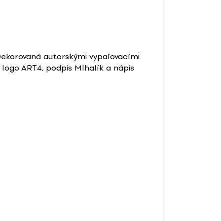
Dekorovaná autorskými vypaľovacími
logo ART4, podpis MIhalík a nápis