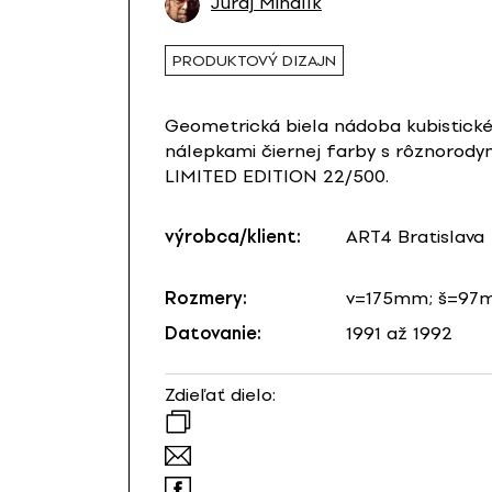
Juraj Mihalík
PRODUKTOVÝ DIZAJN
Geometrická biela nádoba kubistické
nálepkami čiernej farby s rôznorody
LIMITED EDITION 22/500.
výrobca/klient:
ART4 Bratislava
Rozmery:
v=175mm; š=97
Datovanie:
1991 až 1992
Zdieľať dielo: