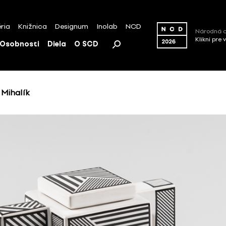
ria
Knižnica
Designum
Inolab
NCD
Národná c
Klikni pre 
Osobnosti
Diela
O SCD
 Mihalík