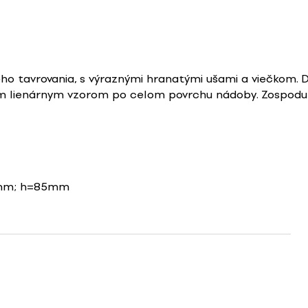
ho tavrovania, s výraznými hranatými ušami a viečkom. 
m lienárnym vzorom po celom povrchu nádoby. Zospodu 
mm; h=85mm