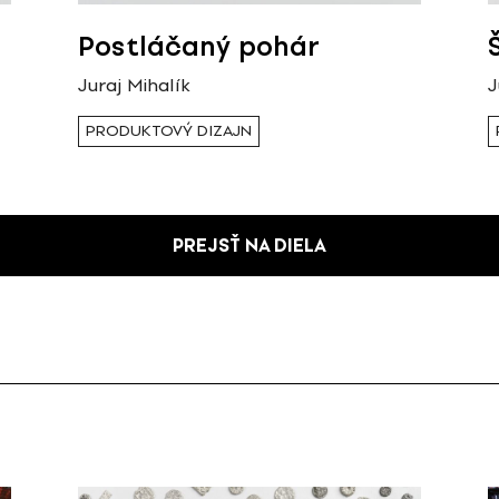
Postláčaný pohár
Juraj Mihalík
J
PRODUKTOVÝ DIZAJN
PREJSŤ NA DIELA