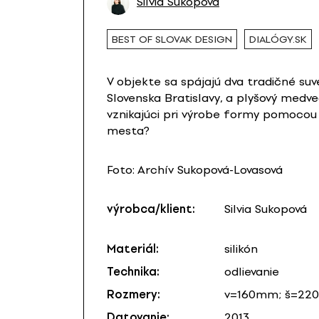
Silvia Sukopová
BEST OF SLOVAK DESIGN
DIALÓGY.SK
V objekte sa spájajú dva tradičné su
Slovenska Bratislavy, a plyšový medve
vznikajúci pri výrobe formy pomocou 
mesta?
Foto: Archív Sukopová-Lovasová
výrobca/klient:
Silvia Sukopová
Materiál:
silikón
Technika:
odlievanie
Rozmery:
v=160mm; š=2
Datovanie:
2013