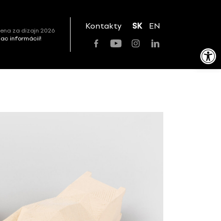
Kontakty
SK
EN
ena za dizajn 2026
viac informácií!
Open toolbar