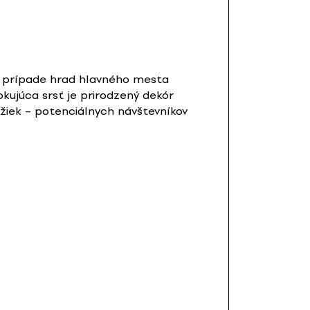
to prípade hrad hlavného mesta
okujúca srsť je prirodzený dekór
ožiek – potenciálnych návštevníkov