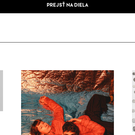
PREJSŤ NA DIELA
ú