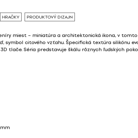
HRAČKY
PRODUKTOVÝ DIZAJN
veníry miest – miniatúra a architektonická ikona, v tom
ď, symbol citového vzťahu. Špecifická textúra silikónu ev
3D tlače. Séria predstavuje škálu rôznych ľudských pok
20mm