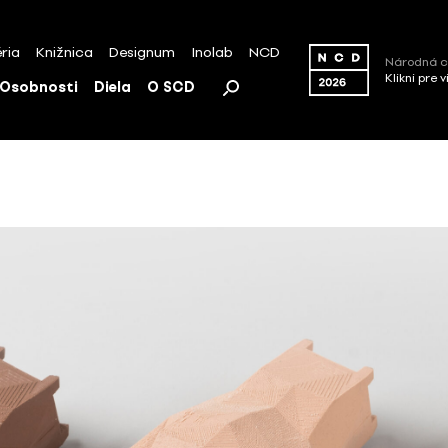
ria
Knižnica
Designum
Inolab
NCD
Národná c
Klikni pre 
Osobnosti
Diela
O SCD