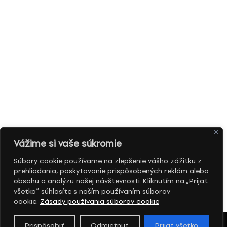
Vážime si vaše súkromie
Súbory cookie používame na zlepšenie vášho zážitku z
prehliadania, poskytovanie prispôsobených reklám alebo
obsahu a analýzu našej návštevnosti. Kliknutím na „Prijať
všetko“ súhlasíte s naším používaním súborov
cookie.
Zásady používania súborov cookie
Prispôsobiť
Odmietnuť
Prijať všetko