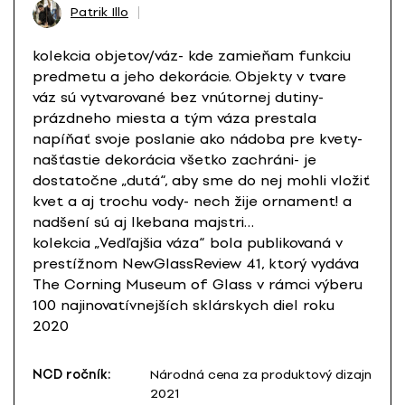
Patrik Illo
kolekcia objetov/váz- kde zamieňam funkciu
predmetu a jeho dekorácie. Objekty v tvare
váz sú vytvarované bez vnútornej dutiny-
prázdneho miesta a tým váza prestala
napíňať svoje poslanie ako nádoba pre kvety-
našťastie dekorácia všetko zachráni- je
dostatočne „dutá“, aby sme do nej mohli vložiť
kvet a aj trochu vody- nech žije ornament! a
nadšení sú aj Ikebana majstri…
kolekcia „Vedľajšia váza“ bola publikovaná v
prestížnom NewGlassReview 41, ktorý vydáva
The Corning Museum of Glass v rámci výberu
100 najinovatívnejších sklárskych diel roku
2020
NCD ročník:
Národná cena za produktový dizajn
2021