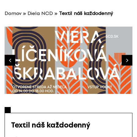
P
r
Domov
»
Diela NCD
»
Textil náš každodenný
e
s
k
o
č
i
ť
n
a
o
b
s
a
h
Textil náš každodenný