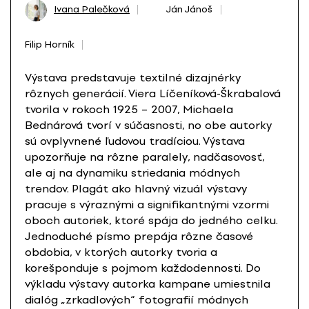
Ivana Palečková
Ján Jánoš
Filip Horník
Výstava predstavuje textilné dizajnérky
rôznych generácií. Viera Líčeníková-Škrabalová
tvorila v rokoch 1925 – 2007, Michaela
Bednárová tvorí v súčasnosti, no obe autorky
sú ovplyvnené ľudovou tradíciou. Výstava
upozorňuje na rôzne paralely, nadčasovosť,
ale aj na dynamiku striedania módnych
trendov. Plagát ako hlavný vizuál výstavy
pracuje s výraznými a signifikantnými vzormi
oboch autoriek, ktoré spája do jedného celku.
Jednoduché písmo prepája rôzne časové
obdobia, v ktorých autorky tvoria a
korešponduje s pojmom každodennosti. Do
výkladu výstavy autorka kampane umiestnila
dialóg „zrkadlových“ fotografií módnych