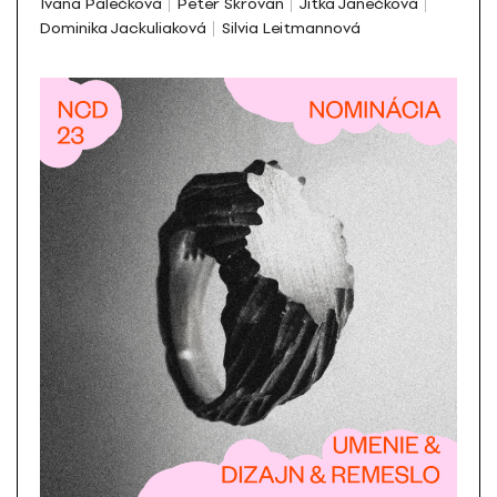
Ivana Palečková
Peter Škrovan
Jitka Janečková
Dominika Jackuliaková
Silvia Leitmannová